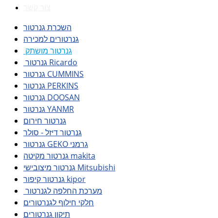
צור קשר
השכרת גנרטור
גנרטורים למכירה
גנרטור מושתק
גנרטור Ricardo
גנרטור CUMMINS
גנרטור PERKINS
גנרטור DOOSAN
גנרטור YANMR
גנרטור חירום
גנרטור דיזל - סולר
גנרטור GEKO גרמני
גנרטור מקיטה makita
גנרטור מיצובישי Mitsubishi
גנרטור קיפור kipor
מערכת החלפה לגנרטור
חלקי חילוף לגנרטורים
תיקון גנרטורים