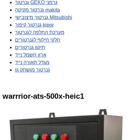
גנרטור GEKO גרמני
גנרטור מקיטה makita
גנרטור מיצובישי Mitsubishi
גנרטור קיפור kipor
מערכת החלפה לגנרטור
חלקי חילוף לגנרטורים
תיקון גנרטורים
ארון חשמל נייד
מגדל תאורה נייד
גנרטור מושתק גז
warrrior-ats-500x-heic1