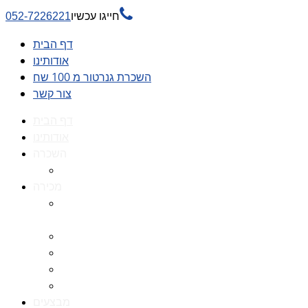

חייגו עכשיו
052-7226221
דף הבית
אודותינו
השכרת גנרטור מ 100 שח
צור קשר
דף הבית
אודותינו
השכרה
השכרת גנרטור מ 100 שח
מכירה
גנרטורים למכירה גנרטור
למכירה
חלקי חילוף לגנרטורים
גנרטור מושתק
גנרטור חירום
גנרטור דיזל -גנרטור סולר
מבצעים