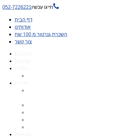

חייגו עכשיו
052-7226221
דף הבית
אודותינו
השכרת גנרטור מ 100 שח
צור קשר
דף הבית
אודותינו
השכרה
השכרת גנרטור מ 100 שח
מכירה
גנרטורים למכירה גנרטור
למכירה
חלקי חילוף לגנרטורים
גנרטור מושתק
גנרטור חירום
גנרטור דיזל -גנרטור סולר
מבצעים