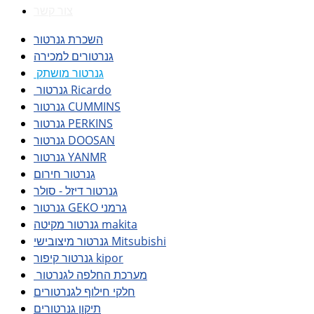
צור קשר
השכרת גנרטור
גנרטורים למכירה
גנרטור מושתק
גנרטור Ricardo
גנרטור CUMMINS
גנרטור PERKINS
גנרטור DOOSAN
גנרטור YANMR
גנרטור חירום
גנרטור דיזל - סולר
גנרטור GEKO גרמני
גנרטור מקיטה makita
גנרטור מיצובישי Mitsubishi
גנרטור קיפור kipor
מערכת החלפה לגנרטור
חלקי חילוף לגנרטורים
תיקון גנרטורים