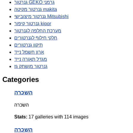
גנרטור GEKO גרמני
גנרטור מקיטה makita
גנרטור מיצובישי Mitsubishi
גנרטור קיפור kipor
מערכת החלפה לגנרטור
חלקי חילוף לגנרטורים
תיקון גנרטורים
ארון חשמל נייד
מגדל תאורה נייד
גנרטור מושתק גז
Categories
השכרה
השכרה
Stats:
17 galleries with 114 images
השכרה