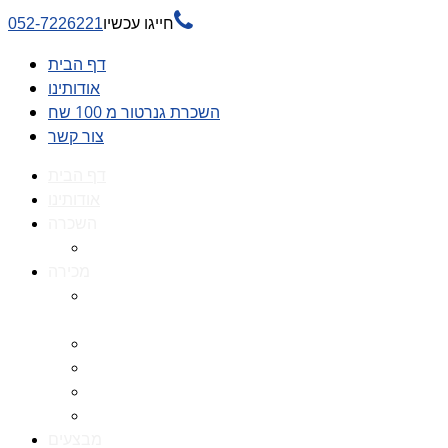

חייגו עכשיו
052-7226221
דף הבית
אודותינו
השכרת גנרטור מ 100 שח
צור קשר
דף הבית
אודותינו
השכרה
השכרת גנרטור מ 100 שח
מכירה
גנרטורים למכירה גנרטור
למכירה
חלקי חילוף לגנרטורים
גנרטור מושתק
גנרטור חירום
גנרטור דיזל -גנרטור סולר
מבצעים