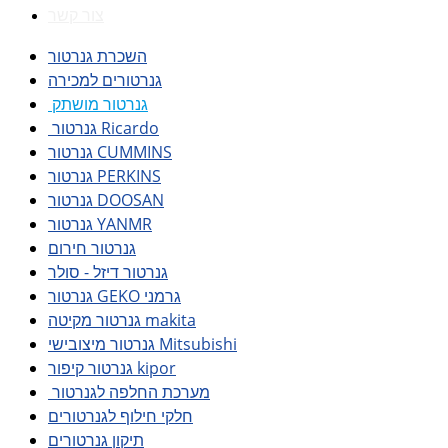
צור קשר
השכרת גנרטור
גנרטורים למכירה
גנרטור מושתק
גנרטור Ricardo
גנרטור CUMMINS
גנרטור PERKINS
גנרטור DOOSAN
גנרטור YANMR
גנרטור חירום
גנרטור דיזל - סולר
גנרטור GEKO גרמני
גנרטור מקיטה makita
גנרטור מיצובישי Mitsubishi
גנרטור קיפור kipor
מערכת החלפה לגנרטור
חלקי חילוף לגנרטורים
תיקון גנרטורים