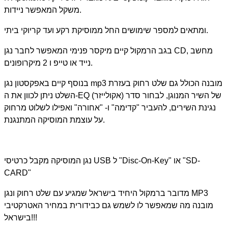
משקל המאפשר ניידות.
ומתאים למספר שימושים החל ממוסיקת רקע ועד קריוקי ביתי.
בגב הרמקול קיים מיקסר פנימי המאפשר לחבר נגן CD, מחשב
נייד או טייפ ו 2 מיקרופונים.
בנוסף קיים באפקסטון נגן mp3 מובנה הכולל גם שלט רחוק בעזרת
השלט ניתן לכוון את ה-EQ (אקולייזר) של השיר המנוגן, לבחור סדר
נגינת השירים, להעביר "קדימה" ו- "אחורה" ואפילו לשלוט מרחוק
על עוצמת המוסיקה המתנגנת.
נגן המוסיקה מקבל כרטיסי USB ל "Disc-On-Key" או "SD-
CARD"
מדובר ברמקול היחיד בישראל שמגיע עם שלט רחוק ונגן MP3
מובנה מה שמאפשר לו לשמש גם כבידורית במחיר האטרקטיבי
בישראל!!!