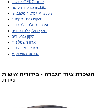
גנרטור GEKO גרמני
גנרטור מקיטה makita
גנרטור מיצובישי Mitsubishi
גנרטור קיפור kipor
מערכת החלפה לגנרטור
חלקי חילוף לגנרטורים
תיקון גנרטורים
ארון חשמל נייד
מגדל תאורה נייד
גנרטור מושתק גז
השכרת ציוד הגברה - בידורית אישית
ניידת