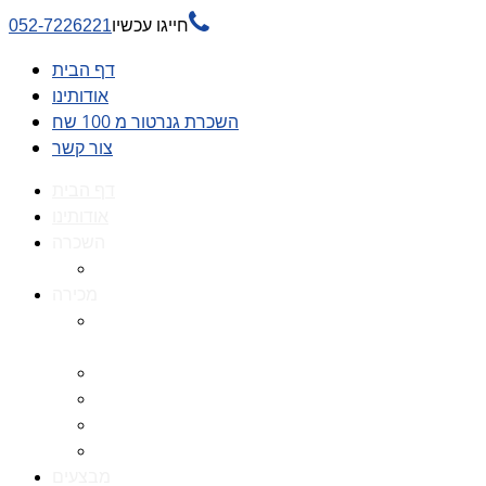

חייגו עכשיו
052-7226221
דף הבית
אודותינו
השכרת גנרטור מ 100 שח
צור קשר
דף הבית
אודותינו
השכרה
השכרת גנרטור מ 100 שח
מכירה
גנרטורים למכירה גנרטור
למכירה
חלקי חילוף לגנרטורים
גנרטור מושתק
גנרטור חירום
גנרטור דיזל -גנרטור סולר
מבצעים