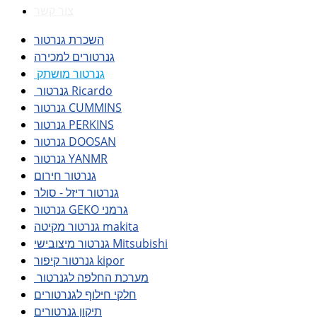
צור קשר
השכרת גנרטור
גנרטורים למכירה
גנרטור מושתק
גנרטור Ricardo
גנרטור CUMMINS
גנרטור PERKINS
גנרטור DOOSAN
גנרטור YANMR
גנרטור חירום
גנרטור דיזל - סולר
גנרטור GEKO גרמני
גנרטור מקיטה makita
גנרטור מיצובישי Mitsubishi
גנרטור קיפור kipor
מערכת החלפה לגנרטור
חלקי חילוף לגנרטורים
תיקון גנרטורים