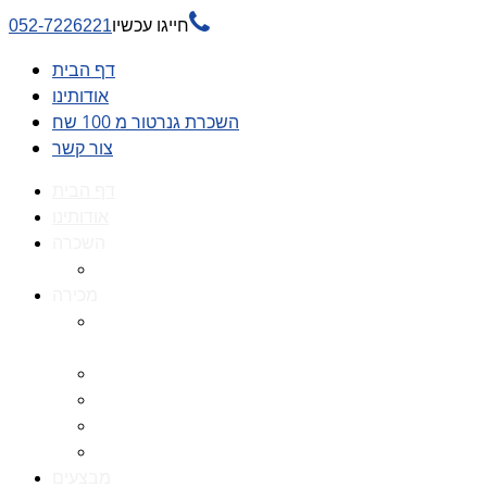

חייגו עכשיו
052-7226221
דף הבית
אודותינו
השכרת גנרטור מ 100 שח
צור קשר
דף הבית
אודותינו
השכרה
השכרת גנרטור מ 100 שח
מכירה
גנרטורים למכירה גנרטור
למכירה
חלקי חילוף לגנרטורים
גנרטור מושתק
גנרטור חירום
גנרטור דיזל -גנרטור סולר
מבצעים