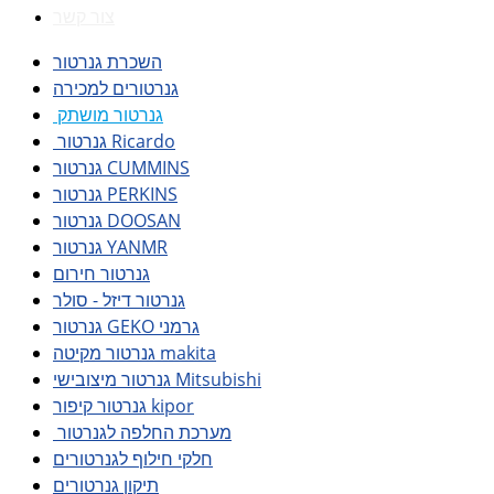
צור קשר
השכרת גנרטור
גנרטורים למכירה
גנרטור מושתק
גנרטור Ricardo
גנרטור CUMMINS
גנרטור PERKINS
גנרטור DOOSAN
גנרטור YANMR
גנרטור חירום
גנרטור דיזל - סולר
גנרטור GEKO גרמני
גנרטור מקיטה makita
גנרטור מיצובישי Mitsubishi
גנרטור קיפור kipor
מערכת החלפה לגנרטור
חלקי חילוף לגנרטורים
תיקון גנרטורים