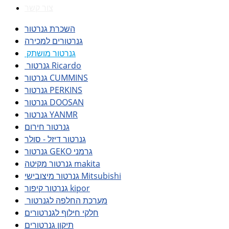
צור קשר
השכרת גנרטור
גנרטורים למכירה
גנרטור מושתק
גנרטור Ricardo
גנרטור CUMMINS
גנרטור PERKINS
גנרטור DOOSAN
גנרטור YANMR
גנרטור חירום
גנרטור דיזל - סולר
גנרטור GEKO גרמני
גנרטור מקיטה makita
גנרטור מיצובישי Mitsubishi
גנרטור קיפור kipor
מערכת החלפה לגנרטור
חלקי חילוף לגנרטורים
תיקון גנרטורים