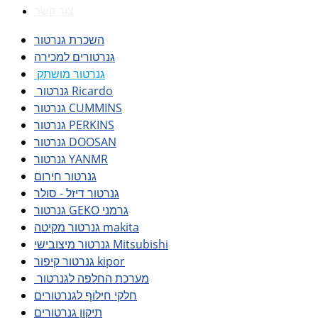
צור קשר
השכרת גנרטור
גנרטורים למכירה
גנרטור מושתק
גנרטור Ricardo
גנרטור CUMMINS
גנרטור PERKINS
גנרטור DOOSAN
גנרטור YANMR
גנרטור חירום
גנרטור דיזל - סולר
גנרטור GEKO גרמני
גנרטור מקיטה makita
גנרטור מיצובישי Mitsubishi
גנרטור קיפור kipor
מערכת החלפה לגנרטור
חלקי חילוף לגנרטורים
תיקון גנרטורים