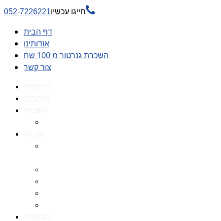

חייגו עכשיו
052-7226221
דף הבית
אודותינו
השכרת גנרטור מ 100 שח
צור קשר
דף הבית
אודותינו
השכרה
השכרת גנרטור מ 100 שח
מכירה
גנרטורים למכירה גנרטור
למכירה
חלקי חילוף לגנרטורים
גנרטור מושתק
גנרטור חירום
גנרטור דיזל -גנרטור סולר
מבצעים