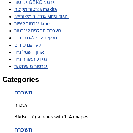
גנרטור GEKO גרמני
גנרטור מקיטה makita
גנרטור מיצובישי Mitsubishi
גנרטור קיפור kipor
מערכת החלפה לגנרטור
חלקי חילוף לגנרטורים
תיקון גנרטורים
ארון חשמל נייד
מגדל תאורה נייד
גנרטור מושתק גז
Categories
השכרה
השכרה
Stats:
17 galleries with 114 images
השכרה