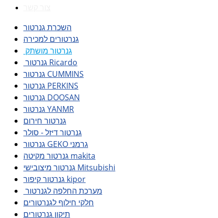
צור קשר
השכרת גנרטור
גנרטורים למכירה
גנרטור מושתק
גנרטור Ricardo
גנרטור CUMMINS
גנרטור PERKINS
גנרטור DOOSAN
גנרטור YANMR
גנרטור חירום
גנרטור דיזל - סולר
גנרטור GEKO גרמני
גנרטור מקיטה makita
גנרטור מיצובישי Mitsubishi
גנרטור קיפור kipor
מערכת החלפה לגנרטור
חלקי חילוף לגנרטורים
תיקון גנרטורים