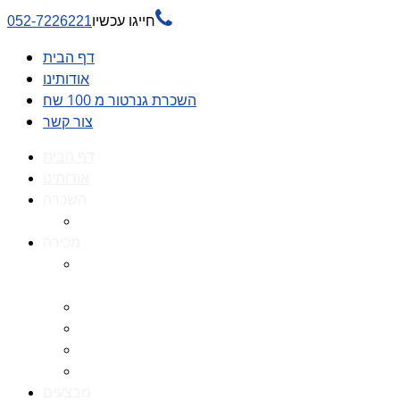

חייגו עכשיו
052-7226221
דף הבית
אודותינו
השכרת גנרטור מ 100 שח
צור קשר
דף הבית
אודותינו
השכרה
השכרת גנרטור מ 100 שח
מכירה
גנרטורים למכירה גנרטור
למכירה
חלקי חילוף לגנרטורים
גנרטור מושתק
גנרטור חירום
גנרטור דיזל -גנרטור סולר
מבצעים