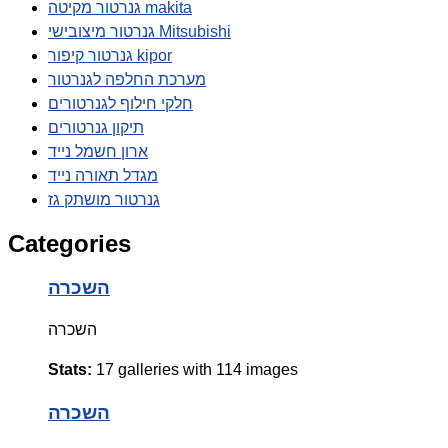
גנרטור מקיטה makita
גנרטור מיצובישי Mitsubishi
גנרטור קיפור kipor
מערכת החלפה לגנרטור
חלקי חילוף לגנרטורים
תיקון גנרטורים
ארון חשמל נייד
מגדל תאורה נייד
גנרטור מושתק גז
Categories
השכרה
השכרה
Stats:
17 galleries with 114 images
השכרה