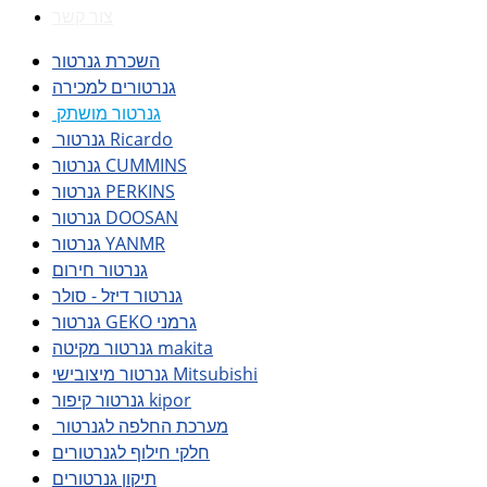
צור קשר
השכרת גנרטור
גנרטורים למכירה
גנרטור מושתק
גנרטור Ricardo
גנרטור CUMMINS
גנרטור PERKINS
גנרטור DOOSAN
גנרטור YANMR
גנרטור חירום
גנרטור דיזל - סולר
גנרטור GEKO גרמני
גנרטור מקיטה makita
גנרטור מיצובישי Mitsubishi
גנרטור קיפור kipor
מערכת החלפה לגנרטור
חלקי חילוף לגנרטורים
תיקון גנרטורים