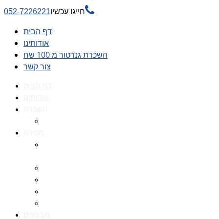

חייגו עכשיו
052-7226221
דף הבית
אודותינו
השכרת גנרטור מ 100 שח
צור קשר
דף הבית
אודותינו
השכרה
השכרת גנרטור מ 100 שח
מכירה
גנרטורים למכירה גנרטור
למכירה
חלקי חילוף לגנרטורים
גנרטור מושתק
גנרטור חירום
גנרטור דיזל -גנרטור סולר
מבצעים