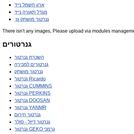
ארון חשמל נייד
מגדל תאורה נייד
גנרטור מושתק גז
There isn't any images, Please upload via modules manageme
גנרטורים
השכרת גנרטור
גנרטורים למכירה
גנרטור מושתק
גנרטור Ricardo
גנרטור CUMMINS
גנרטור PERKINS
גנרטור DOOSAN
גנרטור YANMR
גנרטור חירום
גנרטור דיזל - סולר
גנרטור GEKO גרמני