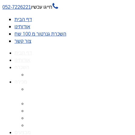

חייגו עכשיו
052-7226221
דף הבית
אודותינו
השכרת גנרטור מ 100 שח
צור קשר
דף הבית
אודותינו
השכרה
השכרת גנרטור מ 100 שח
מכירה
גנרטורים למכירה גנרטור
למכירה
חלקי חילוף לגנרטורים
גנרטור מושתק
גנרטור חירום
גנרטור דיזל -גנרטור סולר
מבצעים