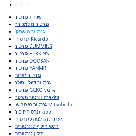
צור קשר
השכרת גנרטור
גנרטורים למכירה
גנרטור מושתק
גנרטור Ricardo
גנרטור CUMMINS
גנרטור PERKINS
גנרטור DOOSAN
גנרטור YANMR
גנרטור חירום
גנרטור דיזל - סולר
גנרטור GEKO גרמני
גנרטור מקיטה makita
גנרטור מיצובישי Mitsubishi
גנרטור קיפור kipor
מערכת החלפה לגנרטור
חלקי חילוף לגנרטורים
תיקון גנרטורים