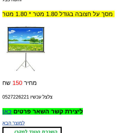
מסך על חצובה בגודל 1.80 מטר * 1.80 מטר
שח
מחיר
150
צלצל עכשיו 0527226221
ליצירת קשר השאר פרטים
כאן
למוצר הבא