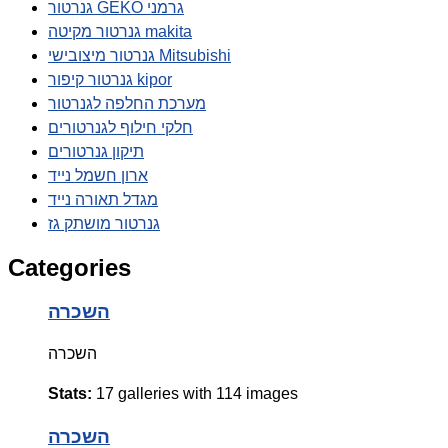
גנרטור GEKO גרמני
גנרטור מקיטה makita
גנרטור מיצובישי Mitsubishi
גנרטור קיפור kipor
מערכת החלפה לגנרטור
חלקי חילוף לגנרטורים
תיקון גנרטורים
ארון חשמל נייד
מגדל תאורה נייד
גנרטור מושתק גז
Categories
השכרה
השכרה
Stats:
17 galleries with 114 images
השכרה