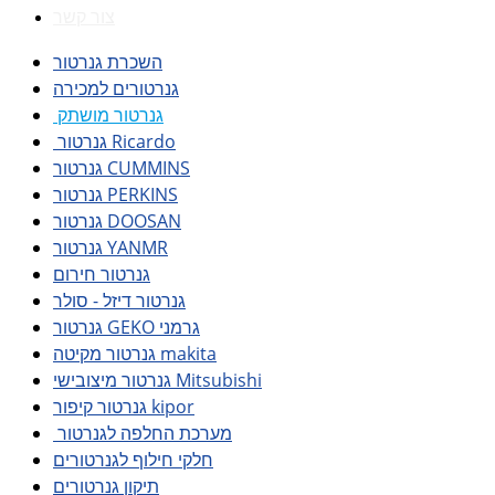
צור קשר
השכרת גנרטור
גנרטורים למכירה
גנרטור מושתק
גנרטור Ricardo
גנרטור CUMMINS
גנרטור PERKINS
גנרטור DOOSAN
גנרטור YANMR
גנרטור חירום
גנרטור דיזל - סולר
גנרטור GEKO גרמני
גנרטור מקיטה makita
גנרטור מיצובישי Mitsubishi
גנרטור קיפור kipor
מערכת החלפה לגנרטור
חלקי חילוף לגנרטורים
תיקון גנרטורים