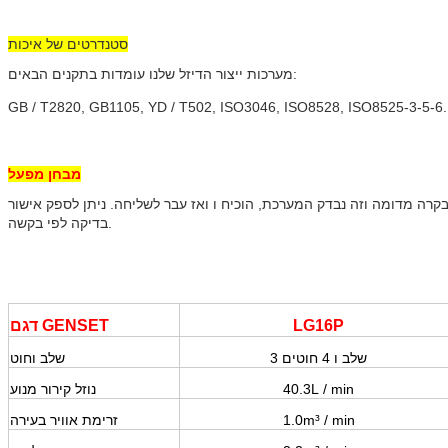
סטנדרטים של איכות
מערכות ייצור הדיזל שלנו עומדות בתקנים הבאים:
GB / T2820, GB1105, YD / T502, ISO3046, ISO8528, ISO8525-3-5-6
מבחן מפעל
ניתן לספק אישור
בדיקה לפי בקשה.
LG16P
דגם GENSET
3 שלב ו 4 חוטים
שלב וחוט
/ min
40.3L
נוזל קירור מנוע
/ min
1.0m³
זרימת אוויר בעירה