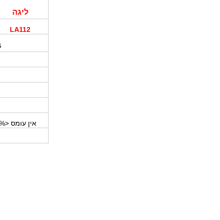
ליגה
LA112
נ
אין עומס <1.5% ועומס ליניארי מאוזן לא מעוות <5%