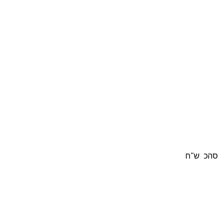
סהכ
ש"ח