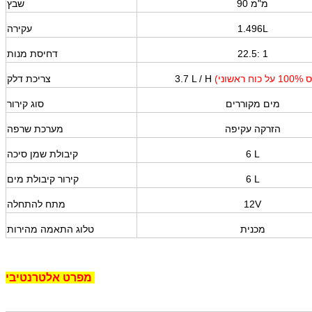
90 מ"מ
שבץ
1.496L
עקירה
22.5: 1
דחיסת מנות
3.7 L / H
צריכת דלק
מים מקוררים
סוג קירור
הזרקה עקיפה
מערכת שרפה
6 L
קיבולת שמן סיכה
6 L
קירור קיבולת מים
12V
מתח להתחלה
מכנית
טלוג התאמה מהירות
אלטרנטיבי
מפרט