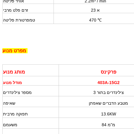
/ min
2.2m³
אוויר פליטה
23 א
זרם פלט מרבי
℃
470
טמפרטורת פליטה
מנוע
מפרט
פרקינס
מותג מנוע
403A-15G2
מודל מנוע
3 צילינדרים בתור
מספר צילינדרים
מטבע הדברים שאפתן
שאיפה
13.6KW
תפוקה מרבית
84 מ"מ
משעמם