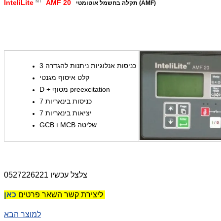
InteliLite
AMF 20
NT
תקלה בחשמל אוטומטי (AMF)
3 כניסות אנלוגיות ניתנות להגדרה
קלט איסוף מגנטי
D + מסוף preexcitation
7 כניסות בינאריות
7 יציאות בינאריות
GCB ו MCB שליטה
צלצל עכשיו 0527226221
כאן
ליצירת קשר השאר פרטים
למוצר הבא