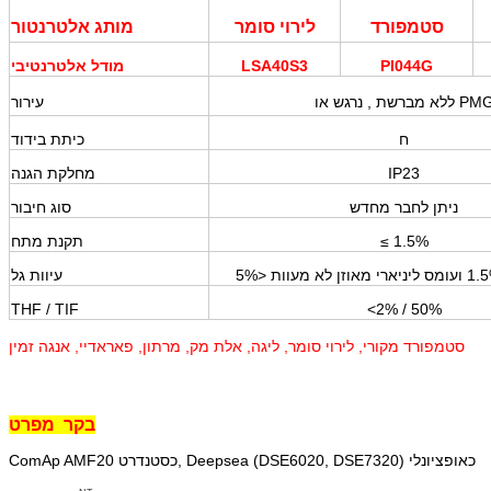
סטמפורד
לירוי סומר
מותג אלטרנטור
PI044G
LSA40S3
מודל אלטרנטיבי
רגש או PMG
ללא מברשת
,
עירור
ח
כיתת בידוד
IP23
מחלקת הגנה
ניתן לחבר מחדש
סוג חיבור
≤ 1.5%
תקנת מתח
עיוות גל
THF / TIF
<2% / 50%
סטמפורד מקורי, לירוי סומר, ליגה, אלת מק, מרתון, פאראדיי, אנגה זמין
בקר
מפרט
Deepsea (DSE6020, DSE7320) כאופציונלי
ComAp AMF20 כסטנדרט,