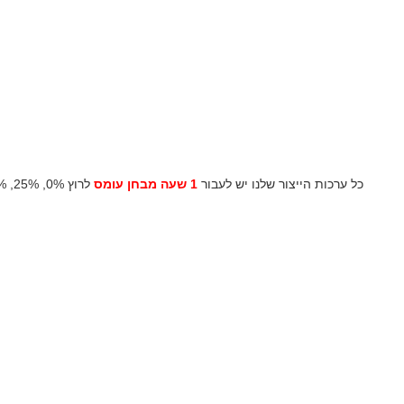
כל ערכות הייצור שלנו יש לעבור
1 שעה מבחן עומס
לרוץ 0%, 25%, 50%, 75%, 100% ו 110% עומס לפני שיגור, כל המכשירים המגנים, פונקציות בקרה מדומה וזה נבדק המערכת, הוכיח ו ואז עבר לשליחה.