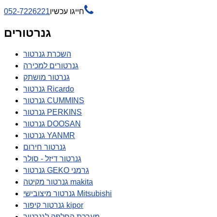

חייגו עכשיו
052-7226221
גנרטורים
השכרת גנרטור
גנרטורים למכירה
גנרטור מושתק
גנרטור Ricardo
גנרטור CUMMINS
גנרטור PERKINS
גנרטור DOOSAN
גנרטור YANMR
גנרטור חירום
גנרטור דיזל - סולר
גנרטור GEKO גרמני
גנרטור מקיטה makita
גנרטור מיצובישי Mitsubishi
גנרטור קיפור kipor
מערכת החלפה לגנרטור