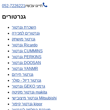

חייגו עכשיו
052-7226221
גנרטורים
השכרת גנרטור
גנרטורים למכירה
גנרטור מושתק
גנרטור Ricardo
גנרטור CUMMINS
גנרטור PERKINS
גנרטור DOOSAN
גנרטור YANMR
גנרטור חירום
גנרטור דיזל - סולר
גנרטור GEKO גרמני
גנרטור מקיטה makita
גנרטור מיצובישי Mitsubishi
גנרטור קיפור kipor
מערכת החלפה לגנרטור