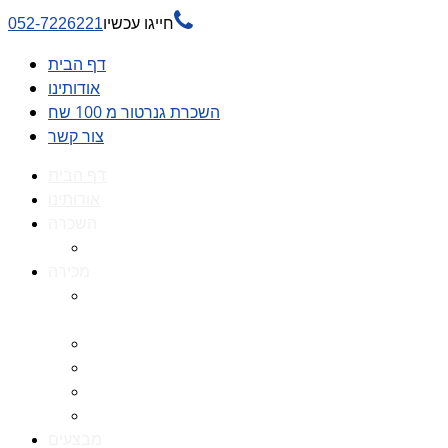

חייגו עכשיו
052-7226221
דף הבית
אודותינו
השכרת גנרטור מ 100 שח
צור קשר
דף הבית
אודותינו
השכרה
השכרת גנרטור מ 100 שח
מכירה
גנרטורים למכירה גנרטור
למכירה
חלקי חילוף לגנרטורים
גנרטור מושתק
גנרטור חירום
גנרטור דיזל -גנרטור סולר
מבצעים