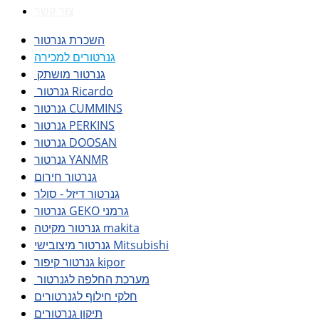
צור קשר
השכרת גנרטור
גנרטורים למכירה
גנרטור מושתק
גנרטור Ricardo
גנרטור CUMMINS
גנרטור PERKINS
גנרטור DOOSAN
גנרטור YANMR
גנרטור חירום
גנרטור דיזל - סולר
גנרטור GEKO גרמני
גנרטור מקיטה makita
גנרטור מיצובישי Mitsubishi
גנרטור קיפור kipor
מערכת החלפה לגנרטור
חלקי חילוף לגנרטורים
תיקון גנרטורים