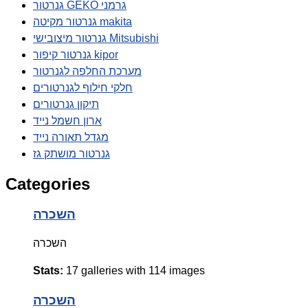
גנרטור GEKO גרמני
גנרטור מקיטה makita
גנרטור מיצובישי Mitsubishi
גנרטור קיפור kipor
מערכת החלפה לגנרטור
חלקי חילוף לגנרטורים
תיקון גנרטורים
ארון חשמל נייד
מגדל תאורה נייד
גנרטור מושתק גז
Categories
השכרה
השכרה
Stats:
17 galleries with 114 images
השכרה