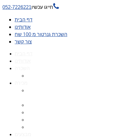

חייגו עכשיו
052-7226221
דף הבית
אודותינו
השכרת גנרטור מ 100 שח
צור קשר
דף הבית
אודותינו
השכרה
השכרת גנרטור מ 100 שח
מכירה
גנרטורים למכירה גנרטור
למכירה
חלקי חילוף לגנרטורים
גנרטור מושתק
גנרטור חירום
גנרטור דיזל -גנרטור סולר
מבצעים