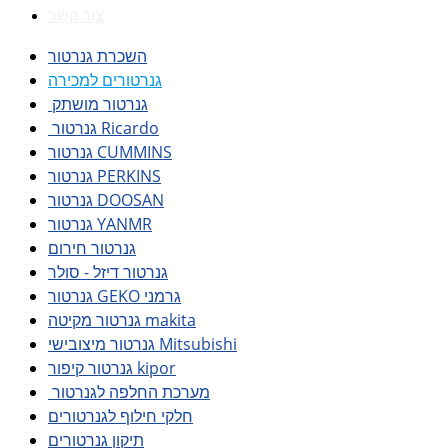
צור קשר
השכרת גנרטור
גנרטורים למכירה
גנרטור מושתק
גנרטור Ricardo
גנרטור CUMMINS
גנרטור PERKINS
גנרטור DOOSAN
גנרטור YANMR
גנרטור חירום
גנרטור דיזל - סולר
גנרטור GEKO גרמני
גנרטור מקיטה makita
גנרטור מיצובישי Mitsubishi
גנרטור קיפור kipor
מערכת החלפה לגנרטור
חלקי חילוף לגנרטורים
תיקון גנרטורים