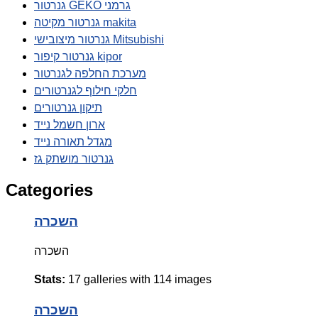
גנרטור GEKO גרמני
גנרטור מקיטה makita
גנרטור מיצובישי Mitsubishi
גנרטור קיפור kipor
מערכת החלפה לגנרטור
חלקי חילוף לגנרטורים
תיקון גנרטורים
ארון חשמל נייד
מגדל תאורה נייד
גנרטור מושתק גז
Categories
השכרה
השכרה
Stats:
17 galleries with 114 images
השכרה