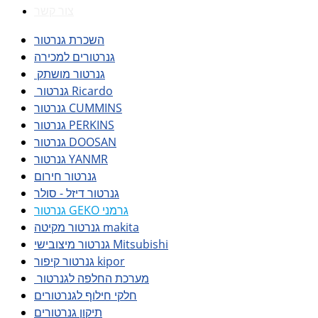
צור קשר
השכרת גנרטור
גנרטורים למכירה
גנרטור מושתק
גנרטור Ricardo
גנרטור CUMMINS
גנרטור PERKINS
גנרטור DOOSAN
גנרטור YANMR
גנרטור חירום
גנרטור דיזל - סולר
גנרטור GEKO גרמני
גנרטור מקיטה makita
גנרטור מיצובישי Mitsubishi
גנרטור קיפור kipor
מערכת החלפה לגנרטור
חלקי חילוף לגנרטורים
תיקון גנרטורים