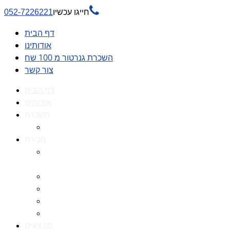

חייגו עכשיו
052-7226221
דף הבית
אודותינו
השכרת גנרטור מ 100 שח
צור קשר
דף הבית
אודותינו
השכרה
השכרת גנרטור מ 100 שח
מכירה
גנרטורים למכירה גנרטור
למכירה
חלקי חילוף לגנרטורים
גנרטור מושתק
גנרטור חירום
גנרטור דיזל -גנרטור סולר
מבצעים