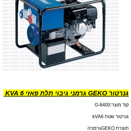
גנרטור GEKO גרמני גיבוי תלת פאזי 6 KVA
קוד מוצר:
G-6400
גנרטור שטח 6
kVA
תוצרת
GEKO
גרמניה