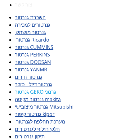
צור קשר
השכרת גנרטור
גנרטורים למכירה
גנרטור מושתק
גנרטור Ricardo
גנרטור CUMMINS
גנרטור PERKINS
גנרטור DOOSAN
גנרטור YANMR
גנרטור חירום
גנרטור דיזל - סולר
גנרטור GEKO גרמני
גנרטור מקיטה makita
גנרטור מיצובישי Mitsubishi
גנרטור קיפור kipor
מערכת החלפה לגנרטור
חלקי חילוף לגנרטורים
תיקון גנרטורים