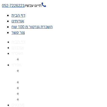

חייגו עכשיו
052-7226221
דף הבית
אודותינו
השכרת גנרטור מ 100 שח
צור קשר
דף הבית
אודותינו
השכרה
השכרת גנרטור מ 100 שח
מכירה
גנרטורים למכירה גנרטור
למכירה
חלקי חילוף לגנרטורים
גנרטור מושתק
גנרטור חירום
גנרטור דיזל -גנרטור סולר
מבצעים