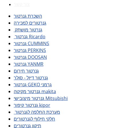
צור קשר
השכרת גנרטור
גנרטורים למכירה
גנרטור מושתק
גנרטור Ricardo
גנרטור CUMMINS
גנרטור PERKINS
גנרטור DOOSAN
גנרטור YANMR
גנרטור חירום
גנרטור דיזל - סולר
גנרטור GEKO גרמני
גנרטור מקיטה makita
גנרטור מיצובישי Mitsubishi
גנרטור קיפור kipor
מערכת החלפה לגנרטור
חלקי חילוף לגנרטורים
תיקון גנרטורים