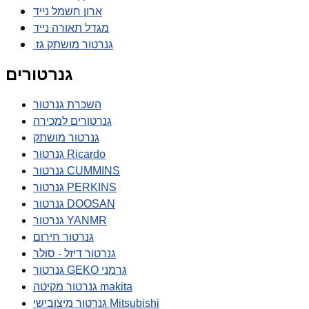
ארון חשמל נייד
מגדל תאורה נייד
גנרטור מושתק גז
גנרטורים
השכרת גנרטור
גנרטורים למכירה
גנרטור מושתק
גנרטור Ricardo
גנרטור CUMMINS
גנרטור PERKINS
גנרטור DOOSAN
גנרטור YANMR
גנרטור חירום
גנרטור דיזל - סולר
גנרטור GEKO גרמני
גנרטור מקיטה makita
גנרטור מיצובישי Mitsubishi