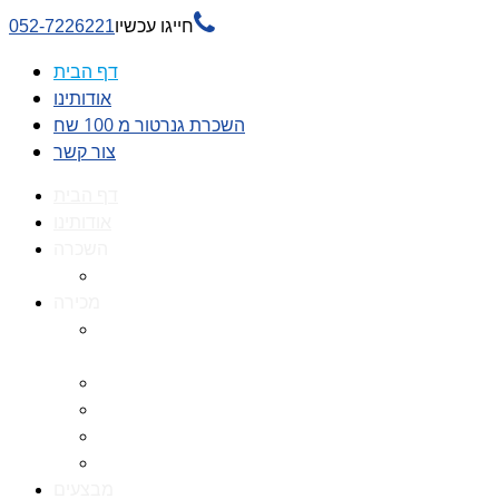

חייגו עכשיו
052-7226221
דף הבית
אודותינו
השכרת גנרטור מ 100 שח
צור קשר
דף הבית
אודותינו
השכרה
השכרת גנרטור מ 100 שח
מכירה
גנרטורים למכירה גנרטור
למכירה
חלקי חילוף לגנרטורים
גנרטור מושתק
גנרטור חירום
גנרטור דיזל -גנרטור סולר
מבצעים