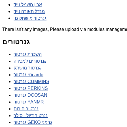
ארון חשמל נייד
מגדל תאורה נייד
גנרטור מושתק גז
There isn't any images, Please upload via modules manageme
גנרטורים
השכרת גנרטור
גנרטורים למכירה
גנרטור מושתק
גנרטור Ricardo
גנרטור CUMMINS
גנרטור PERKINS
גנרטור DOOSAN
גנרטור YANMR
גנרטור חירום
גנרטור דיזל - סולר
גנרטור GEKO גרמני