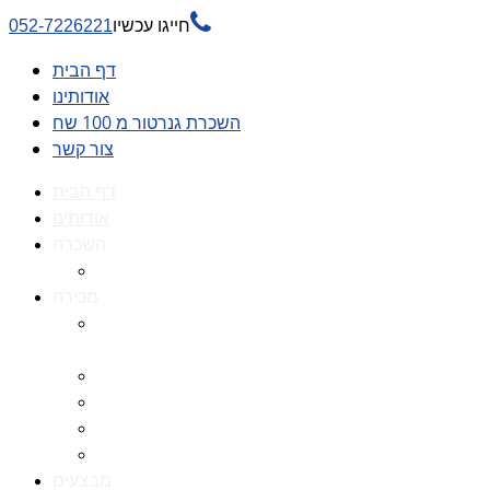

חייגו עכשיו
052-7226221
דף הבית
אודותינו
השכרת גנרטור מ 100 שח
צור קשר
דף הבית
אודותינו
השכרה
השכרת גנרטור מ 100 שח
מכירה
גנרטורים למכירה גנרטור
למכירה
חלקי חילוף לגנרטורים
גנרטור מושתק
גנרטור חירום
גנרטור דיזל -גנרטור סולר
מבצעים