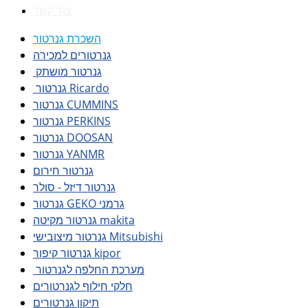
צור קשר
השכרת גנרטור
גנרטורים למכירה
גנרטור מושתק
גנרטור Ricardo
גנרטור CUMMINS
גנרטור PERKINS
גנרטור DOOSAN
גנרטור YANMR
גנרטור חירום
גנרטור דיזל - סולר
גנרטור GEKO גרמני
גנרטור מקיטה makita
גנרטור מיצובישי Mitsubishi
גנרטור קיפור kipor
מערכת החלפה לגנרטור
חלקי חילוף לגנרטורים
תיקון גנרטורים