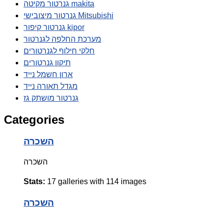
גנרטור מקיטה makita
גנרטור מיצובישי Mitsubishi
גנרטור קיפור kipor
מערכת החלפה לגנרטור
חלקי חילוף לגנרטורים
תיקון גנרטורים
ארון חשמל נייד
מגדל תאורה נייד
גנרטור מושתק גז
Categories
השכרה
השכרה
Stats:
17 galleries with 114 images
השכרה