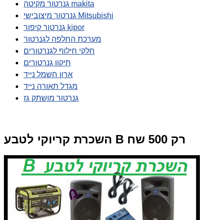
גנרטור מקיטה makita
גנרטור מיצובישי Mitsubishi
גנרטור קיפור kipor
מערכת החלפה לגנרטור
חלקי חילוף לגנרטורים
תיקון גנרטורים
ארון חשמל נייד
מגדל תאורה נייד
גנרטור מושתק גז
השכרת קריוקי לטבע B רק 500 שח