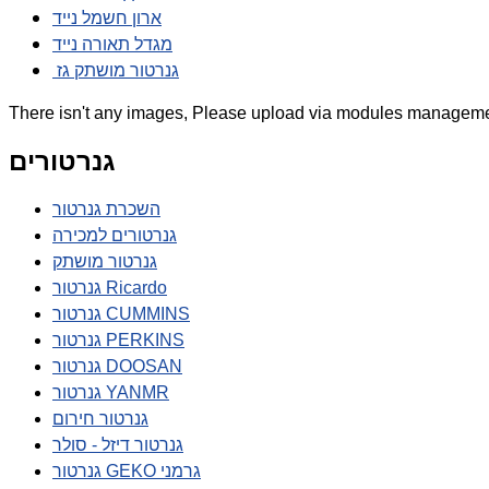
ארון חשמל נייד
מגדל תאורה נייד
גנרטור מושתק גז
There isn't any images, Please upload via modules manageme
גנרטורים
השכרת גנרטור
גנרטורים למכירה
גנרטור מושתק
גנרטור Ricardo
גנרטור CUMMINS
גנרטור PERKINS
גנרטור DOOSAN
גנרטור YANMR
גנרטור חירום
גנרטור דיזל - סולר
גנרטור GEKO גרמני