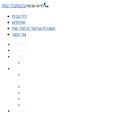

חייגו עכשיו
052-7226221
דף הבית
אודותינו
השכרת גנרטור מ 100 שח
צור קשר
דף הבית
אודותינו
השכרה
השכרת גנרטור מ 100 שח
מכירה
גנרטורים למכירה גנרטור
למכירה
חלקי חילוף לגנרטורים
גנרטור מושתק
גנרטור חירום
גנרטור דיזל -גנרטור סולר
מבצעים