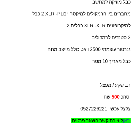
כבל מוזיקה למחשב
מחברים בין הרמקולים למיקסר
XLR -PLים
2 כבל
למיקרופונים
XLR -XLR
כבלים
2
2 סטנדים לרמקולים
גנרטור עוצמתי 2500 וואט כולל מייצב מתח
כבל מאריך 10 מטר
רב שקע / מפצל
שח
סהכ
500
צלצל עכשיו 0527226221
כאן
ליצירת קשר השאר פרטים