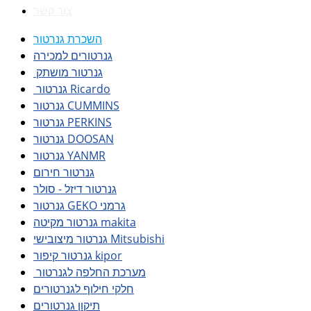
צור קשר
השכרת גנרטור
גנרטורים למכירה
גנרטור מושתק
גנרטור Ricardo
גנרטור CUMMINS
גנרטור PERKINS
גנרטור DOOSAN
גנרטור YANMR
גנרטור חירום
גנרטור דיזל - סולר
גנרטור GEKO גרמני
גנרטור מקיטה makita
גנרטור מיצובישי Mitsubishi
גנרטור קיפור kipor
מערכת החלפה לגנרטור
חלקי חילוף לגנרטורים
תיקון גנרטורים