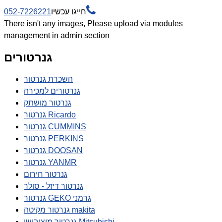

חייגו עכשיו
052-7226221
There isn't any images, Please upload via modules
management in admin section
גנרטורים
השכרת גנרטור
גנרטורים למכירה
גנרטור מושתק
גנרטור Ricardo
גנרטור CUMMINS
גנרטור PERKINS
גנרטור DOOSAN
גנרטור YANMR
גנרטור חירום
גנרטור דיזל - סולר
גנרטור GEKO גרמני
גנרטור מקיטה makita
גנרטור מיצובישי Mitsubishi