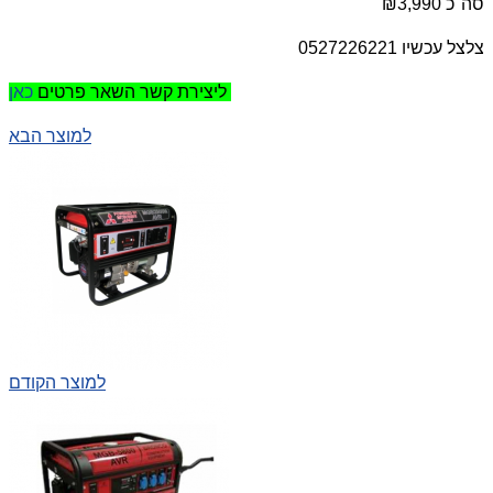
סה"כ ₪3,990
צלצל עכשיו 0527226221
כאן
ליצירת קשר השאר פרטים
למוצר הבא
למוצר הקודם