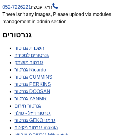

חייגו עכשיו
052-7226221
There isn't any images, Please upload via modules
management in admin section
גנרטורים
השכרת גנרטור
גנרטורים למכירה
גנרטור מושתק
גנרטור Ricardo
גנרטור CUMMINS
גנרטור PERKINS
גנרטור DOOSAN
גנרטור YANMR
גנרטור חירום
גנרטור דיזל - סולר
גנרטור GEKO גרמני
גנרטור מקיטה makita
גנרטור מיצובישי Mitsubishi