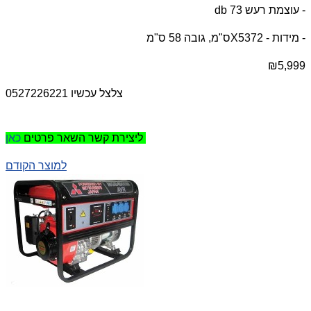
- עוצמת רעש 73
db
- מידות - 72
X53
ס"מ, גובה 58 ס"מ
₪5,999
צלצל עכשיו 0527226221
כאן
ליצירת קשר השאר פרטים
למוצר הקודם