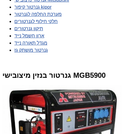
גנרטור קיפור kipor
מערכת החלפה לגנרטור
חלקי חילוף לגנרטורים
תיקון גנרטורים
ארון חשמל נייד
מגדל תאורה נייד
גנרטור מושתק גז
גנרטור בנזין מיצובישי MGB5900