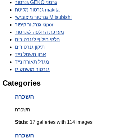
גנרטור GEKO גרמני
גנרטור מקיטה makita
גנרטור מיצובישי Mitsubishi
גנרטור קיפור kipor
מערכת החלפה לגנרטור
חלקי חילוף לגנרטורים
תיקון גנרטורים
ארון חשמל נייד
מגדל תאורה נייד
גנרטור מושתק גז
Categories
השכרה
השכרה
Stats:
17 galleries with 114 images
השכרה