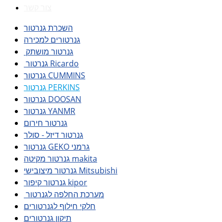
צור קשר
השכרת גנרטור
גנרטורים למכירה
גנרטור מושתק
גנרטור Ricardo
גנרטור CUMMINS
גנרטור PERKINS
גנרטור DOOSAN
גנרטור YANMR
גנרטור חירום
גנרטור דיזל - סולר
גנרטור GEKO גרמני
גנרטור מקיטה makita
גנרטור מיצובישי Mitsubishi
גנרטור קיפור kipor
מערכת החלפה לגנרטור
חלקי חילוף לגנרטורים
תיקון גנרטורים