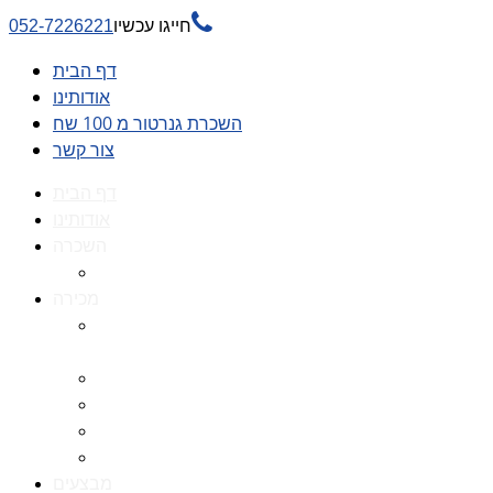

חייגו עכשיו
052-7226221
דף הבית
אודותינו
השכרת גנרטור מ 100 שח
צור קשר
דף הבית
אודותינו
השכרה
השכרת גנרטור מ 100 שח
מכירה
גנרטורים למכירה גנרטור
למכירה
חלקי חילוף לגנרטורים
גנרטור מושתק
גנרטור חירום
גנרטור דיזל -גנרטור סולר
מבצעים