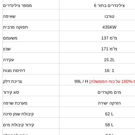
6 צילינדרים בתור
מספר צילינדרים
טורבו
שאיפה
435KW
תפוקה מרבית
137 מ"מ
משעמם
171 מ"מ
שבץ
15.2L
עקירה
16: 1
דחיסת מנות
99L / H
צריכת דלק
מים מקוררים
סוג קירור
הזרקה ישירה
מערכת שרפה
62 L
קיבולת שמן סיכה
58 L
קירור קיבולת מים