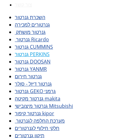
צור קשר
השכרת גנרטור
גנרטורים למכירה
גנרטור מושתק
גנרטור Ricardo
גנרטור CUMMINS
גנרטור PERKINS
גנרטור DOOSAN
גנרטור YANMR
גנרטור חירום
גנרטור דיזל - סולר
גנרטור GEKO גרמני
גנרטור מקיטה makita
גנרטור מיצובישי Mitsubishi
גנרטור קיפור kipor
מערכת החלפה לגנרטור
חלקי חילוף לגנרטורים
תיקון גנרטורים