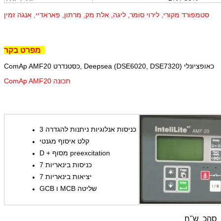
סטמפורד מקורי, לירוי סומר, ליגה, אלת מק, מרתון, פאראדיי, אנגה זמין
בקר
מפרט
Deepsea (DSE6020, DSE7320) כאופציונלי
ComAp AMF20 כסטנדרט,
ComAp AMF20 תכונה
3 כניסות אנלוגיות ניתנות להגדרה
קלט איסוף מגנטי
D + מסוף preexcitation
7 כניסות בינאריות
7 יציאות בינאריות
GCB ו MCB שליטה
סהכ
ש"ח