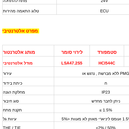
24V
מתח להתחלה
ECU
טלוג התאמה מהירות
אלטרנטיבי
מפרט
סטמפורד
לירוי סומר
מותג אלטרנטור
HCI544C
LSA47.2S5
מודל אלטרנטיבי
רגש או PMG
ללא מברשת
,
עירור
ח
כיתת בידוד
IP23
מחלקת הגנה
ניתן לחבר מחדש
סוג חיבור
≤ 1.5%
תקנת מתח
עיוות גל
THF / TIF
<2% / 50%