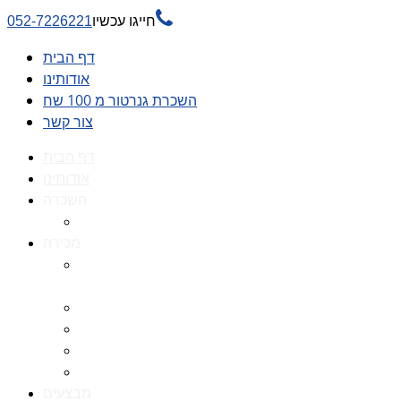

חייגו עכשיו
052-7226221
דף הבית
אודותינו
השכרת גנרטור מ 100 שח
צור קשר
דף הבית
אודותינו
השכרה
השכרת גנרטור מ 100 שח
מכירה
גנרטורים למכירה גנרטור
למכירה
חלקי חילוף לגנרטורים
גנרטור מושתק
גנרטור חירום
גנרטור דיזל -גנרטור סולר
מבצעים