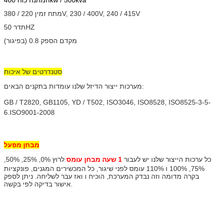
מתח זמין 220 / 380V, 230 / 400V, 240 / 415V
תדר 50HZ
מקדם הספק 0.8 (בפיגור)
סטנדרטים של איכות
מערכות ייצור הדיזל שלנו עומדות בתקנים הבאים:
GB / T2820, GB1105, YD / T502, ISO3046, ISO8528, ISO8525-3-5-
6.ISO9001-2008
מבחן מפעל
כל ערכות הייצור שלנו יש לעבור
1 שעה מבחן עומס
לרוץ 0%, 25%, 50%,
75%, 100% ו 110% עומס לפני שיגור, כל המכשירים המגנים, פונקציות
בקרה מדומה וזה נבדק המערכת, הוכיח ו ואז עבר לשליחה.
ניתן לספק
אישור בדיקה לפי בקשה.