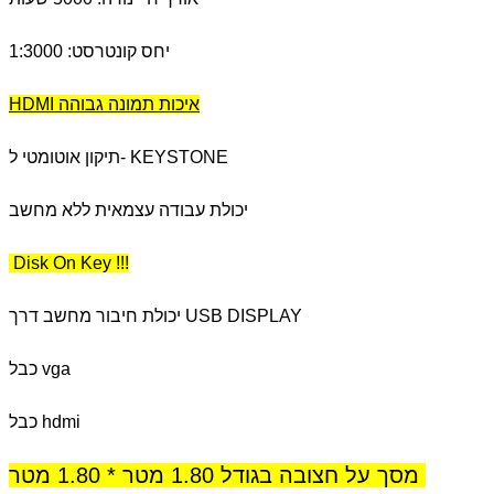
יחס קונטרסט: 1:3000
HDMI איכות תמונה גבוהה
תיקון אוטומטי ל- KEYSTONE
יכולת עבודה עצמאית ללא מחשב
Disk On Key !!!
יכולת חיבור מחשב דרך USB DISPLAY
כבל vga
כבל hdmi
מסך על חצובה בגודל 1.80 מטר * 1.80 מטר