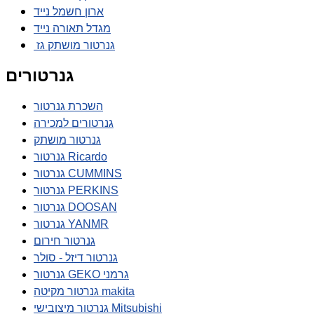
ארון חשמל נייד
מגדל תאורה נייד
גנרטור מושתק גז
גנרטורים
השכרת גנרטור
גנרטורים למכירה
גנרטור מושתק
גנרטור Ricardo
גנרטור CUMMINS
גנרטור PERKINS
גנרטור DOOSAN
גנרטור YANMR
גנרטור חירום
גנרטור דיזל - סולר
גנרטור GEKO גרמני
גנרטור מקיטה makita
גנרטור מיצובישי Mitsubishi