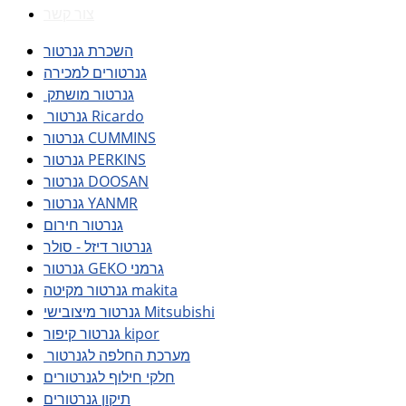
צור קשר
השכרת גנרטור
גנרטורים למכירה
גנרטור מושתק
גנרטור Ricardo
גנרטור CUMMINS
גנרטור PERKINS
גנרטור DOOSAN
גנרטור YANMR
גנרטור חירום
גנרטור דיזל - סולר
גנרטור GEKO גרמני
גנרטור מקיטה makita
גנרטור מיצובישי Mitsubishi
גנרטור קיפור kipor
מערכת החלפה לגנרטור
חלקי חילוף לגנרטורים
תיקון גנרטורים