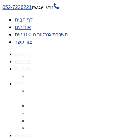

חייגו עכשיו
052-7226221
דף הבית
אודותינו
השכרת גנרטור מ 100 שח
צור קשר
דף הבית
אודותינו
השכרה
השכרת גנרטור מ 100 שח
מכירה
גנרטורים למכירה גנרטור
למכירה
חלקי חילוף לגנרטורים
גנרטור מושתק
גנרטור חירום
גנרטור דיזל -גנרטור סולר
מבצעים