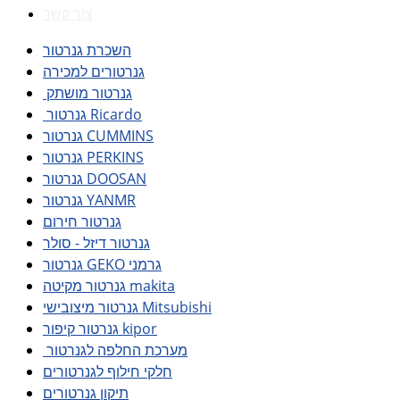
צור קשר
השכרת גנרטור
גנרטורים למכירה
גנרטור מושתק
גנרטור Ricardo
גנרטור CUMMINS
גנרטור PERKINS
גנרטור DOOSAN
גנרטור YANMR
גנרטור חירום
גנרטור דיזל - סולר
גנרטור GEKO גרמני
גנרטור מקיטה makita
גנרטור מיצובישי Mitsubishi
גנרטור קיפור kipor
מערכת החלפה לגנרטור
חלקי חילוף לגנרטורים
תיקון גנרטורים