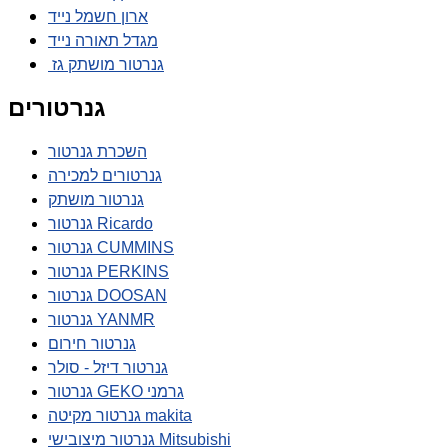
ארון חשמל נייד
מגדל תאורה נייד
גנרטור מושתק גז
גנרטורים
השכרת גנרטור
גנרטורים למכירה
גנרטור מושתק
גנרטור Ricardo
גנרטור CUMMINS
גנרטור PERKINS
גנרטור DOOSAN
גנרטור YANMR
גנרטור חירום
גנרטור דיזל - סולר
גנרטור GEKO גרמני
גנרטור מקיטה makita
גנרטור מיצובישי Mitsubishi