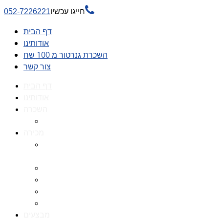

חייגו עכשיו
052-7226221
דף הבית
אודותינו
השכרת גנרטור מ 100 שח
צור קשר
דף הבית
אודותינו
השכרה
השכרת גנרטור מ 100 שח
מכירה
גנרטורים למכירה גנרטור
למכירה
חלקי חילוף לגנרטורים
גנרטור מושתק
גנרטור חירום
גנרטור דיזל -גנרטור סולר
מבצעים