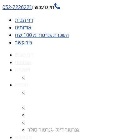

חייגו עכשיו
052-7226221
דף הבית
אודותינו
השכרת גנרטור מ 100 שח
צור קשר
דף הבית
אודותינו
השכרה
השכרת גנרטור מ 100 שח
מכירה
גנרטורים למכירה גנרטור
למכירה
חלקי חילוף לגנרטורים
גנרטור מושתק
גנרטור חירום
גנרטור דיזל -גנרטור סולר
מבצעים