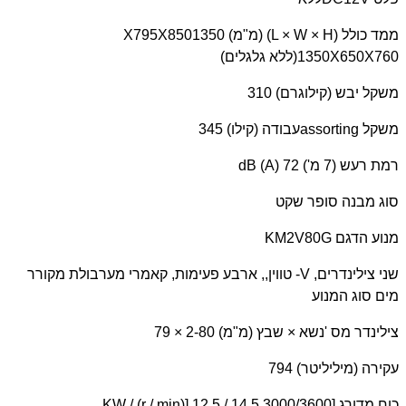
ממד כולל (
L × W × H
) (מ"מ) 1350
X795X850
1350X650X760
(ללא גלגלים)
משקל יבש (קילוגרם) 310
משקל
assorting
עבודה (קילו) 345
רמת רעש (7 מ')
dB (A) 72
סוג מבנה סופר שקט
מנוע הדגם
KM2V80G
שני צילינדרים,
V
- טווין,, ארבע פעימות, קאמרי מערבולת מקורר
מים סוג המנוע
צילינדר מס 'נשא × שבץ (מ"מ) 2-80 × 79
עקירה (מיליליטר) 794
כוח מדורג [
KW / (r / min)] 12.5 / 14.5 3000/3600