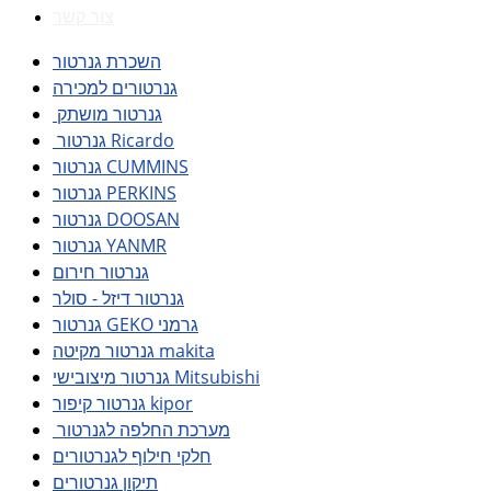
צור קשר
השכרת גנרטור
גנרטורים למכירה
גנרטור מושתק
גנרטור Ricardo
גנרטור CUMMINS
גנרטור PERKINS
גנרטור DOOSAN
גנרטור YANMR
גנרטור חירום
גנרטור דיזל - סולר
גנרטור GEKO גרמני
גנרטור מקיטה makita
גנרטור מיצובישי Mitsubishi
גנרטור קיפור kipor
מערכת החלפה לגנרטור
חלקי חילוף לגנרטורים
תיקון גנרטורים