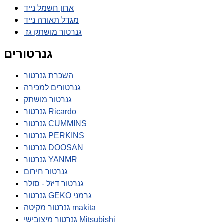
ארון חשמל נייד
מגדל תאורה נייד
גנרטור מושתק גז
גנרטורים
השכרת גנרטור
גנרטורים למכירה
גנרטור מושתק
גנרטור Ricardo
גנרטור CUMMINS
גנרטור PERKINS
גנרטור DOOSAN
גנרטור YANMR
גנרטור חירום
גנרטור דיזל - סולר
גנרטור GEKO גרמני
גנרטור מקיטה makita
גנרטור מיצובישי Mitsubishi