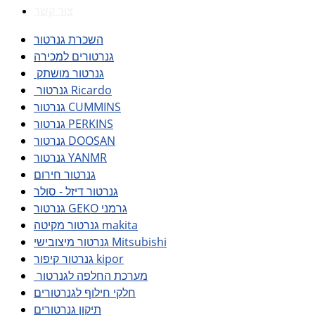
צור קשר
השכרת גנרטור
גנרטורים למכירה
גנרטור מושתק
גנרטור Ricardo
גנרטור CUMMINS
גנרטור PERKINS
גנרטור DOOSAN
גנרטור YANMR
גנרטור חירום
גנרטור דיזל - סולר
גנרטור GEKO גרמני
גנרטור מקיטה makita
גנרטור מיצובישי Mitsubishi
גנרטור קיפור kipor
מערכת החלפה לגנרטור
חלקי חילוף לגנרטורים
תיקון גנרטורים