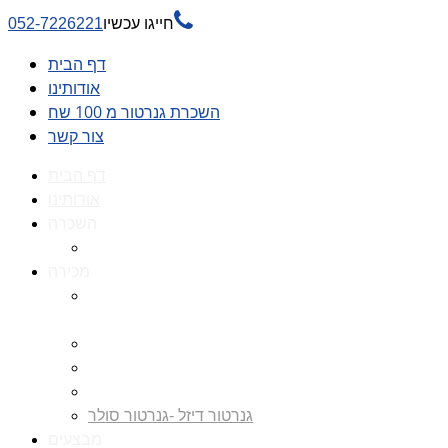

חייגו עכשיו
052-7226221
דף הבית
אודותינו
השכרת גנרטור מ 100 שח
צור קשר
דף הבית
אודותינו
השכרה
השכרת גנרטור מ 100 שח
מכירה
גנרטורים למכירה גנרטור
למכירה
חלקי חילוף לגנרטורים
גנרטור מושתק
גנרטור חירום
גנרטור דיזל -גנרטור סולר
מבצעים