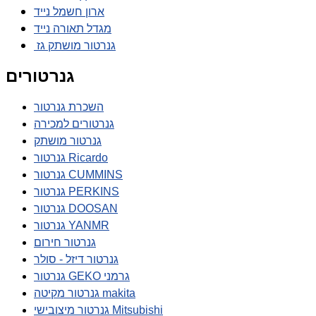
ארון חשמל נייד
מגדל תאורה נייד
גנרטור מושתק גז
גנרטורים
השכרת גנרטור
גנרטורים למכירה
גנרטור מושתק
גנרטור Ricardo
גנרטור CUMMINS
גנרטור PERKINS
גנרטור DOOSAN
גנרטור YANMR
גנרטור חירום
גנרטור דיזל - סולר
גנרטור GEKO גרמני
גנרטור מקיטה makita
גנרטור מיצובישי Mitsubishi