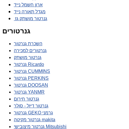
ארון חשמל נייד
מגדל תאורה נייד
גנרטור מושתק גז
גנרטורים
השכרת גנרטור
גנרטורים למכירה
גנרטור מושתק
גנרטור Ricardo
גנרטור CUMMINS
גנרטור PERKINS
גנרטור DOOSAN
גנרטור YANMR
גנרטור חירום
גנרטור דיזל - סולר
גנרטור GEKO גרמני
גנרטור מקיטה makita
גנרטור מיצובישי Mitsubishi