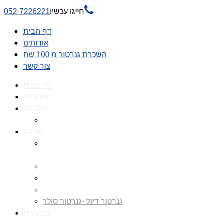

חייגו עכשיו
052-7226221
דף הבית
אודותינו
השכרת גנרטור מ 100 שח
צור קשר
דף הבית
אודותינו
השכרה
השכרת גנרטור מ 100 שח
מכירה
גנרטורים למכירה גנרטור
למכירה
חלקי חילוף לגנרטורים
גנרטור מושתק
גנרטור חירום
גנרטור דיזל -גנרטור סולר
מבצעים