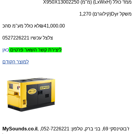
ממד כולל (
LxWxH
) (מ"מ) 2250
X950X1300
משקל
Dyr
(קילוגרם) 1,270
₪41,000.00
לא כולל מע"מ
סהכ
צלצל עכשיו 0527226221
כאן
ליצירת קשר השאר פרטים
למוצר הקודם
, ז'בוטינסקי 69, בני ברק, טלפון: 052-7226221,
MySounds.co.il