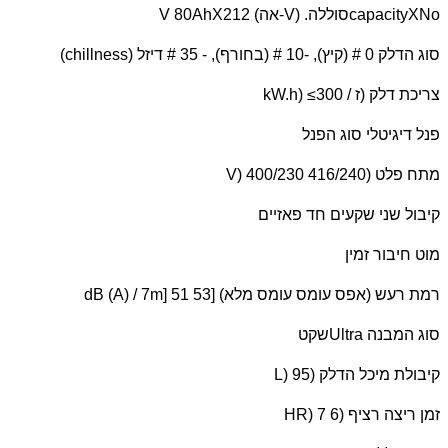
capacityXNo
סוללה. (
V
-אה) 12
V 80AhX2
סוג הדלק 0 # (קיץ), -10 # (בחורף), - 35 # דיזל (
chillness
)
צריכת דלק (ז /
kW.h) ≤300
פנל דיגיטלי סוג הפנל
מתח פלט (
V) 400/230 416/240
קיבול שני שקעים חד פאזיים
מוט חיבור זמין
רמת רעש (אפס עומס עומס מלא) [
dB (A) / 7m] 51 53
סוג המבנה
Ultra
שקט
קיבולת מיכל הדלק (
L) 95
זמן ריצה רציף (
HR) 7 6