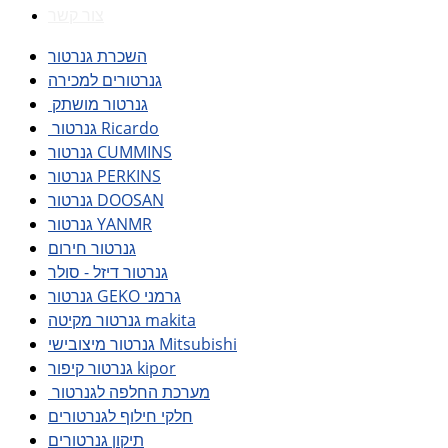
צור קשר
השכרת גנרטור
גנרטורים למכירה
גנרטור מושתק
גנרטור Ricardo
גנרטור CUMMINS
גנרטור PERKINS
גנרטור DOOSAN
גנרטור YANMR
גנרטור חירום
גנרטור דיזל - סולר
גנרטור GEKO גרמני
גנרטור מקיטה makita
גנרטור מיצובישי Mitsubishi
גנרטור קיפור kipor
מערכת החלפה לגנרטור
חלקי חילוף לגנרטורים
תיקון גנרטורים