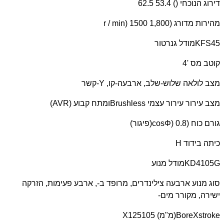
דירוג הנוכחי () 53.4 62.5
מהירות מדורג (
r / min) 1500 1,800
KFS45
מודל גנרטור
קוטב מס '4
מצב לולאה שלוש-שלב, ארבעה-קו,
Y
-קשר
מצב עירור עירור עצמי
Brushless
ומתח קבוע (
AVR
)
גורם כוח (
cosΦ) 0.8
(פיגור)
כיתה בידוד
H
KD4105G
מודל מנוע
סוג מנוע ארבעה צילינדרים, מרופד ב-, ארבע פעימות, הזרקה
ישירה, מקורר מים-
BoreXstroke
(מ"מ) 105
X125