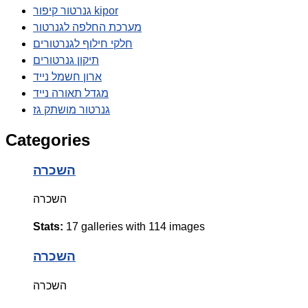
גנרטור קיפור kipor
מערכת החלפה לגנרטור
חלקי חילוף לגנרטורים
תיקון גנרטורים
ארון חשמל נייד
מגדל תאורה נייד
גנרטור מושתק גז
Categories
השכרה
השכרה
Stats:
17 galleries with 114 images
השכרה
השכרה