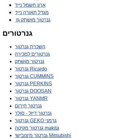
ארון חשמל נייד
מגדל תאורה נייד
גנרטור מושתק גז
גנרטורים
השכרת גנרטור
גנרטורים למכירה
גנרטור מושתק
גנרטור Ricardo
גנרטור CUMMINS
גנרטור PERKINS
גנרטור DOOSAN
גנרטור YANMR
גנרטור חירום
גנרטור דיזל - סולר
גנרטור GEKO גרמני
גנרטור מקיטה makita
גנרטור מיצובישי Mitsubishi