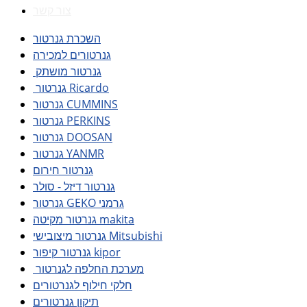
צור קשר
השכרת גנרטור
גנרטורים למכירה
גנרטור מושתק
גנרטור Ricardo
גנרטור CUMMINS
גנרטור PERKINS
גנרטור DOOSAN
גנרטור YANMR
גנרטור חירום
גנרטור דיזל - סולר
גנרטור GEKO גרמני
גנרטור מקיטה makita
גנרטור מיצובישי Mitsubishi
גנרטור קיפור kipor
מערכת החלפה לגנרטור
חלקי חילוף לגנרטורים
תיקון גנרטורים