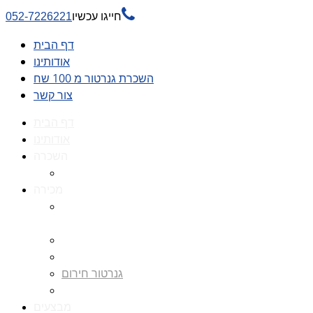

חייגו עכשיו
052-7226221
דף הבית
אודותינו
השכרת גנרטור מ 100 שח
צור קשר
דף הבית
אודותינו
השכרה
השכרת גנרטור מ 100 שח
מכירה
גנרטורים למכירה גנרטור
למכירה
חלקי חילוף לגנרטורים
גנרטור מושתק
גנרטור חירום
גנרטור דיזל -גנרטור סולר
מבצעים