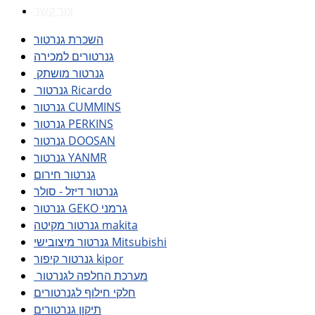
צור קשר
השכרת גנרטור
גנרטורים למכירה
גנרטור מושתק
גנרטור Ricardo
גנרטור CUMMINS
גנרטור PERKINS
גנרטור DOOSAN
גנרטור YANMR
גנרטור חירום
גנרטור דיזל - סולר
גנרטור GEKO גרמני
גנרטור מקיטה makita
גנרטור מיצובישי Mitsubishi
גנרטור קיפור kipor
מערכת החלפה לגנרטור
חלקי חילוף לגנרטורים
תיקון גנרטורים