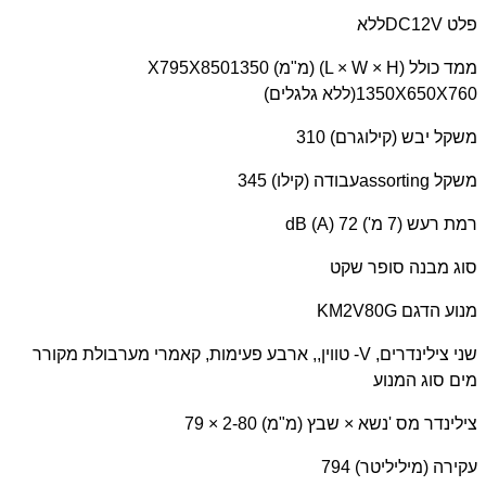
פלט
DC12V
ללא
ממד כולל (
L × W × H
) (מ"מ) 1350
X795X850
1350X650X760
(ללא גלגלים)
משקל יבש (קילוגרם) 310
משקל
assorting
עבודה (קילו) 345
רמת רעש (7 מ')
dB (A) 72
סוג מבנה סופר שקט
מנוע הדגם
KM2V80G
שני צילינדרים,
V
- טווין,, ארבע פעימות, קאמרי מערבולת מקורר
מים סוג המנוע
צילינדר מס 'נשא × שבץ (מ"מ) 2-80 × 79
עקירה (מיליליטר) 794