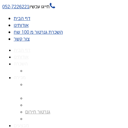

חייגו עכשיו
052-7226221
דף הבית
אודותינו
השכרת גנרטור מ 100 שח
צור קשר
דף הבית
אודותינו
השכרה
השכרת גנרטור מ 100 שח
מכירה
גנרטורים למכירה גנרטור
למכירה
חלקי חילוף לגנרטורים
גנרטור מושתק
גנרטור חירום
גנרטור דיזל -גנרטור סולר
מבצעים