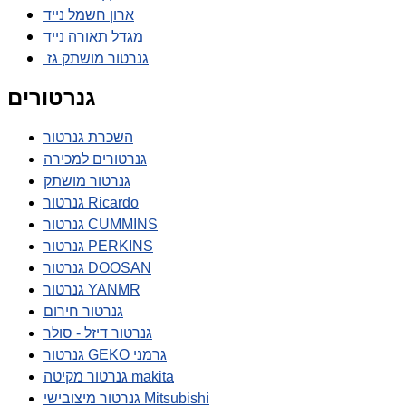
ארון חשמל נייד
מגדל תאורה נייד
גנרטור מושתק גז
גנרטורים
השכרת גנרטור
גנרטורים למכירה
גנרטור מושתק
גנרטור Ricardo
גנרטור CUMMINS
גנרטור PERKINS
גנרטור DOOSAN
גנרטור YANMR
גנרטור חירום
גנרטור דיזל - סולר
גנרטור GEKO גרמני
גנרטור מקיטה makita
גנרטור מיצובישי Mitsubishi