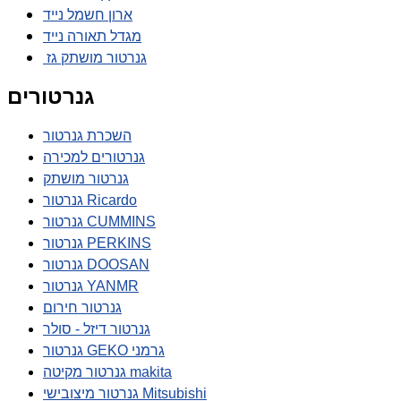
ארון חשמל נייד
מגדל תאורה נייד
גנרטור מושתק גז
גנרטורים
השכרת גנרטור
גנרטורים למכירה
גנרטור מושתק
גנרטור Ricardo
גנרטור CUMMINS
גנרטור PERKINS
גנרטור DOOSAN
גנרטור YANMR
גנרטור חירום
גנרטור דיזל - סולר
גנרטור GEKO גרמני
גנרטור מקיטה makita
גנרטור מיצובישי Mitsubishi