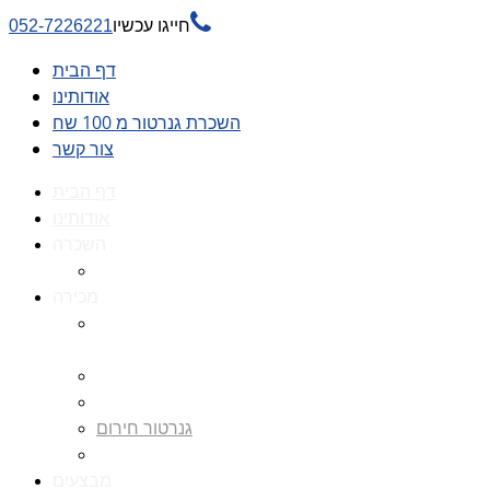

חייגו עכשיו
052-7226221
דף הבית
אודותינו
השכרת גנרטור מ 100 שח
צור קשר
דף הבית
אודותינו
השכרה
השכרת גנרטור מ 100 שח
מכירה
גנרטורים למכירה גנרטור
למכירה
חלקי חילוף לגנרטורים
גנרטור מושתק
גנרטור חירום
גנרטור דיזל -גנרטור סולר
מבצעים