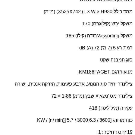
ממד כולל 930
X535X742 (L × W × H
) (מ"מ)
משקל יבש (קילוגרם) 170
משקל
assorting
עבודה (קילו) 185
רמת רעש (7 מ')
dB (A) 72
סוג המבנה שקט
מנוע הדגם
KM186FAGET
צילינדר יחיד סוג המנוע, ארבע פעימות, הזרקה אנכית, ישירה
צילינדר מס 'נשא × שבץ (מ"מ) 1-86 × 72
עקירה (מיליליטר) 418
כוח מדורג [
KW / (r / min)] 5.7 / 3000 6.3 / 3600
19 יחס דחיסה: 1