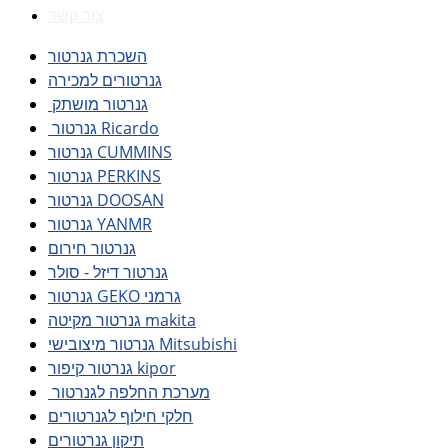
צור קשר
השכרת גנרטור
גנרטורים למכירה
גנרטור מושתק
גנרטור Ricardo
גנרטור CUMMINS
גנרטור PERKINS
גנרטור DOOSAN
גנרטור YANMR
גנרטור חירום
גנרטור דיזל - סולר
גנרטור GEKO גרמני
גנרטור מקיטה makita
גנרטור מיצובישי Mitsubishi
גנרטור קיפור kipor
מערכת החלפה לגנרטור
חלקי חילוף לגנרטורים
תיקון גנרטורים