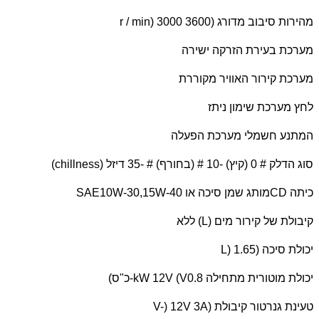
מהירות סיבוב מדורג (
r / min) 3000 3600
מערכת בעירת הזרקה ישירה
מערכת קירור האוויר מקוררת
לחץ מערכת שימון ניתז
המתנע חשמלי מערכת הפעלה
סוג הדלק # 0 (קיץ) -10 # (בחורף) # -35 דיזל (
chillness
)
כיתה
CD
מותג שמן סיכה או
SAE10W-30,15W-40
קיבולת של קירור מים (
L
) ללא
יכולת סיכה (
L) 1.65
יכולת מוטורית מתחילה 0.8
kW 12V (V
-כ"ס)
טעינת גנרטור קיבולת (
V-) 12V 3A