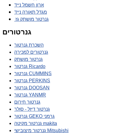
ארון חשמל נייד
מגדל תאורה נייד
גנרטור מושתק גז
גנרטורים
השכרת גנרטור
גנרטורים למכירה
גנרטור מושתק
גנרטור Ricardo
גנרטור CUMMINS
גנרטור PERKINS
גנרטור DOOSAN
גנרטור YANMR
גנרטור חירום
גנרטור דיזל - סולר
גנרטור GEKO גרמני
גנרטור מקיטה makita
גנרטור מיצובישי Mitsubishi