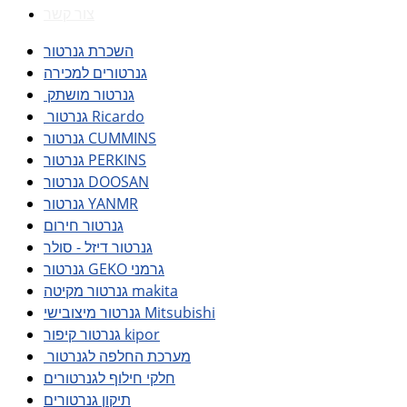
צור קשר
השכרת גנרטור
גנרטורים למכירה
גנרטור מושתק
גנרטור Ricardo
גנרטור CUMMINS
גנרטור PERKINS
גנרטור DOOSAN
גנרטור YANMR
גנרטור חירום
גנרטור דיזל - סולר
גנרטור GEKO גרמני
גנרטור מקיטה makita
גנרטור מיצובישי Mitsubishi
גנרטור קיפור kipor
מערכת החלפה לגנרטור
חלקי חילוף לגנרטורים
תיקון גנרטורים