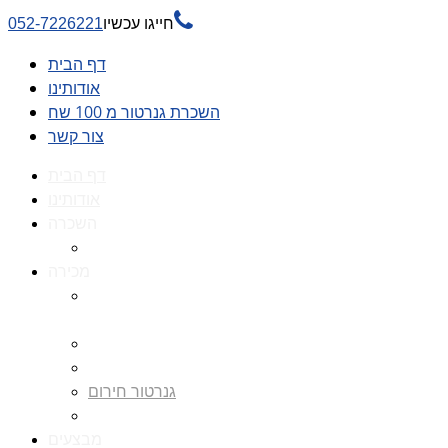

חייגו עכשיו
052-7226221
דף הבית
אודותינו
השכרת גנרטור מ 100 שח
צור קשר
דף הבית
אודותינו
השכרה
השכרת גנרטור מ 100 שח
מכירה
גנרטורים למכירה גנרטור
למכירה
חלקי חילוף לגנרטורים
גנרטור מושתק
גנרטור חירום
גנרטור דיזל -גנרטור סולר
מבצעים