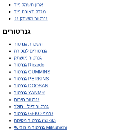
ארון חשמל נייד
מגדל תאורה נייד
גנרטור מושתק גז
גנרטורים
השכרת גנרטור
גנרטורים למכירה
גנרטור מושתק
גנרטור Ricardo
גנרטור CUMMINS
גנרטור PERKINS
גנרטור DOOSAN
גנרטור YANMR
גנרטור חירום
גנרטור דיזל - סולר
גנרטור GEKO גרמני
גנרטור מקיטה makita
גנרטור מיצובישי Mitsubishi