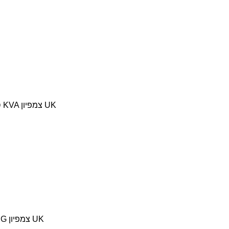
סירטון גנרטור גז מושתק 3500 KVA צמפיון UK
גנרטור מושתק גז KVA 8.5 LPG צמפיון UK