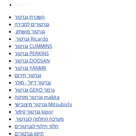
צור קשר
השכרת גנרטור
גנרטורים למכירה
גנרטור מושתק
גנרטור Ricardo
גנרטור CUMMINS
גנרטור PERKINS
גנרטור DOOSAN
גנרטור YANMR
גנרטור חירום
גנרטור דיזל - סולר
גנרטור GEKO גרמני
גנרטור מקיטה makita
גנרטור מיצובישי Mitsubishi
גנרטור קיפור kipor
מערכת החלפה לגנרטור
חלקי חילוף לגנרטורים
תיקון גנרטורים