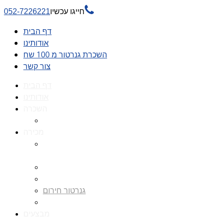

חייגו עכשיו
052-7226221
דף הבית
אודותינו
השכרת גנרטור מ 100 שח
צור קשר
דף הבית
אודותינו
השכרה
השכרת גנרטור מ 100 שח
מכירה
גנרטורים למכירה גנרטור
למכירה
חלקי חילוף לגנרטורים
גנרטור מושתק
גנרטור חירום
גנרטור דיזל -גנרטור סולר
מבצעים