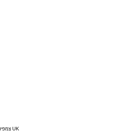
גנרטור גז מושתק 3500 KVA צמפיון UK