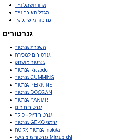
ארון חשמל נייד
מגדל תאורה נייד
גנרטור מושתק גז
גנרטורים
השכרת גנרטור
גנרטורים למכירה
גנרטור מושתק
גנרטור Ricardo
גנרטור CUMMINS
גנרטור PERKINS
גנרטור DOOSAN
גנרטור YANMR
גנרטור חירום
גנרטור דיזל - סולר
גנרטור GEKO גרמני
גנרטור מקיטה makita
גנרטור מיצובישי Mitsubishi