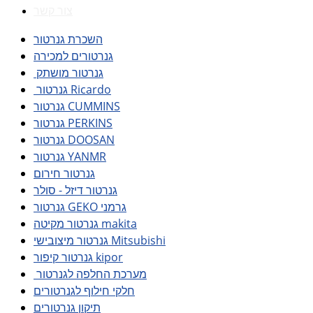
צור קשר
השכרת גנרטור
גנרטורים למכירה
גנרטור מושתק
גנרטור Ricardo
גנרטור CUMMINS
גנרטור PERKINS
גנרטור DOOSAN
גנרטור YANMR
גנרטור חירום
גנרטור דיזל - סולר
גנרטור GEKO גרמני
גנרטור מקיטה makita
גנרטור מיצובישי Mitsubishi
גנרטור קיפור kipor
מערכת החלפה לגנרטור
חלקי חילוף לגנרטורים
תיקון גנרטורים