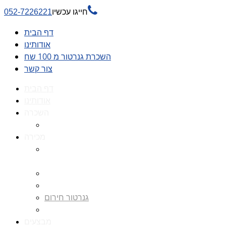

חייגו עכשיו
052-7226221
דף הבית
אודותינו
השכרת גנרטור מ 100 שח
צור קשר
דף הבית
אודותינו
השכרה
השכרת גנרטור מ 100 שח
מכירה
גנרטורים למכירה גנרטור
למכירה
חלקי חילוף לגנרטורים
גנרטור מושתק
גנרטור חירום
גנרטור דיזל -גנרטור סולר
מבצעים