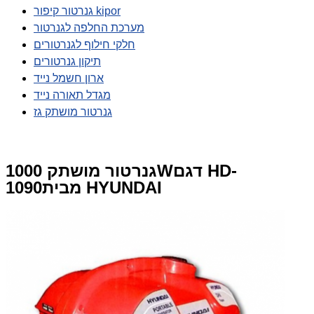
גנרטור קיפור kipor
מערכת החלפה לגנרטור
חלקי חילוף לגנרטורים
תיקון גנרטורים
ארון חשמל נייד
מגדל תאורה נייד
גנרטור מושתק גז
גנרטור מושתק 1000Wדגם HD-
1090מבית HYUNDAI