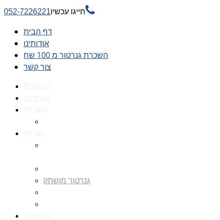

חייגו עכשיו
052-7226221
דף הבית
אודותינו
השכרת גנרטור מ 100 שח
צור קשר
דף הבית
אודותינו
השכרה
השכרת גנרטור מ 100 שח
מכירה
גנרטורים למכירה גנרטור
למכירה
חלקי חילוף לגנרטורים
גנרטור מושתק
גנרטור חירום
גנרטור דיזל -גנרטור סולר
מבצעים