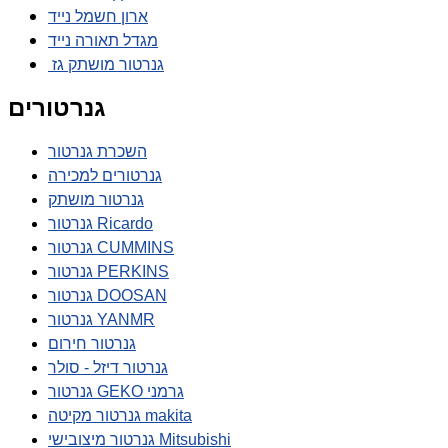
ארון חשמל נייד
מגדל תאורה נייד
גנרטור מושתק גז
גנרטורים
השכרת גנרטור
גנרטורים למכירה
גנרטור מושתק
גנרטור Ricardo
גנרטור CUMMINS
גנרטור PERKINS
גנרטור DOOSAN
גנרטור YANMR
גנרטור חירום
גנרטור דיזל - סולר
גנרטור GEKO גרמני
גנרטור מקיטה makita
גנרטור מיצובישי Mitsubishi