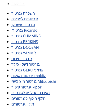
צור קשר
השכרת גנרטור
גנרטורים למכירה
גנרטור מושתק
גנרטור Ricardo
גנרטור CUMMINS
גנרטור PERKINS
גנרטור DOOSAN
גנרטור YANMR
גנרטור חירום
גנרטור דיזל - סולר
גנרטור GEKO גרמני
גנרטור מקיטה makita
גנרטור מיצובישי Mitsubishi
גנרטור קיפור kipor
מערכת החלפה לגנרטור
חלקי חילוף לגנרטורים
תיקון גנרטורים