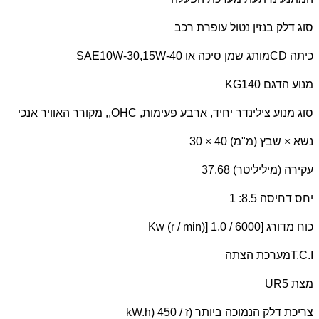
סוג דלק בנזין נטול עופרת רכב
כיתה
CD
מותג שמן סיכה או
SAE10W-30,15W-40
מנוע הדגם
KG140
סוג מנוע צילינדר יחיד, ארבע פעימות,
OHC
,, מקורר האוויר אנכי
נשא × שבץ (מ"מ) 40 × 30
עקירה (מיליליטר) 37.68
יחס דחיסה 8.5: 1
כוח מדורג [
Kw (r / min)] 1.0 / 6000
T.C.I
מערכת הצתה
מצת
UR5
צריכת דלק הנמוכה ביותר (ז /
kW.h) 450