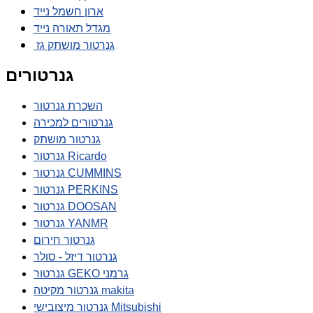
ארון חשמל נייד
מגדל תאורה נייד
גנרטור מושתק גז
גנרטורים
השכרת גנרטור
גנרטורים למכירה
גנרטור מושתק
גנרטור Ricardo
גנרטור CUMMINS
גנרטור PERKINS
גנרטור DOOSAN
גנרטור YANMR
גנרטור חירום
גנרטור דיזל - סולר
גנרטור GEKO גרמני
גנרטור מקיטה makita
גנרטור מיצובישי Mitsubishi