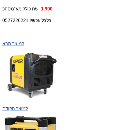
1.990
שח כולל מע"מ
סהכ
צלצל עכשיו 0527226221
למוצר הבא
למוצר הקודם