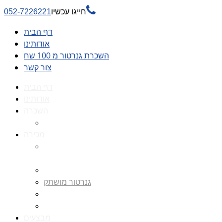

חייגו עכשיו
052-7226221
דף הבית
אודותינו
השכרת גנרטור מ 100 שח
צור קשר
דף הבית
אודותינו
השכרה
השכרת גנרטור מ 100 שח
מכירה
גנרטורים למכירה גנרטור
למכירה
חלקי חילוף לגנרטורים
גנרטור מושתק
גנרטור חירום
גנרטור דיזל -גנרטור סולר
מבצעים