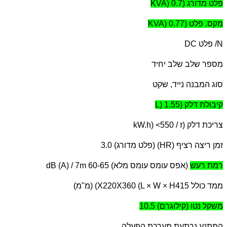
פלט מדורג (
KVA) 0.7
מקס. פלט (
KVA) 0.77
N
/ פלט
DC
מספר שלב שלב יחיד
סוג המבנה נייד, שקט
קיבולת דלק (
L) 1.55
צריכת דלק (ז /
kW.h) <550
זמן ריצה רציף (
HR
) (פלט מדורג) 3.0
רמת רעש
(אפס עומס עומס מלא)
dB (A) / 7m 60-65
ממד כולל 415
X220X360 (L × W × H
) (מ"מ)
משקל נטו (קילוגרם) 10.5
המתנע נרתעת מערכת הפעלה