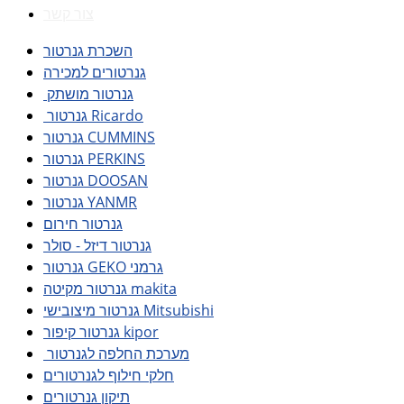
צור קשר
השכרת גנרטור
גנרטורים למכירה
גנרטור מושתק
גנרטור Ricardo
גנרטור CUMMINS
גנרטור PERKINS
גנרטור DOOSAN
גנרטור YANMR
גנרטור חירום
גנרטור דיזל - סולר
גנרטור GEKO גרמני
גנרטור מקיטה makita
גנרטור מיצובישי Mitsubishi
גנרטור קיפור kipor
מערכת החלפה לגנרטור
חלקי חילוף לגנרטורים
תיקון גנרטורים