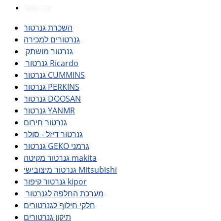
צור קשר
השכרת גנרטור
גנרטורים למכירה
גנרטור מושתק
גנרטור Ricardo
גנרטור CUMMINS
גנרטור PERKINS
גנרטור DOOSAN
גנרטור YANMR
גנרטור חירום
גנרטור דיזל - סולר
גנרטור GEKO גרמני
גנרטור מקיטה makita
גנרטור מיצובישי Mitsubishi
גנרטור קיפור kipor
מערכת החלפה לגנרטור
חלקי חילוף לגנרטורים
תיקון גנרטורים