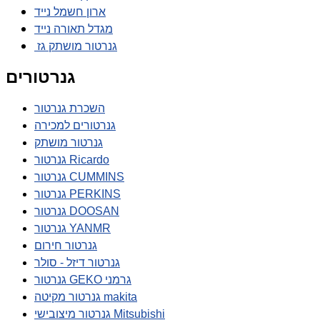
ארון חשמל נייד
מגדל תאורה נייד
גנרטור מושתק גז
גנרטורים
השכרת גנרטור
גנרטורים למכירה
גנרטור מושתק
גנרטור Ricardo
גנרטור CUMMINS
גנרטור PERKINS
גנרטור DOOSAN
גנרטור YANMR
גנרטור חירום
גנרטור דיזל - סולר
גנרטור GEKO גרמני
גנרטור מקיטה makita
גנרטור מיצובישי Mitsubishi