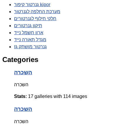
גנרטור קיפור kipor
מערכת החלפה לגנרטור
חלקי חילוף לגנרטורים
תיקון גנרטורים
ארון חשמל נייד
מגדל תאורה נייד
גנרטור מושתק גז
Categories
השכרה
השכרה
Stats:
17 galleries with 114 images
השכרה
השכרה