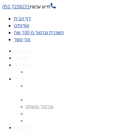

חייגו עכשיו
052-7226221
דף הבית
אודותינו
השכרת גנרטור מ 100 שח
צור קשר
דף הבית
אודותינו
השכרה
השכרת גנרטור מ 100 שח
מכירה
גנרטורים למכירה גנרטור
למכירה
חלקי חילוף לגנרטורים
גנרטור מושתק
גנרטור חירום
גנרטור דיזל -גנרטור סולר
מבצעים