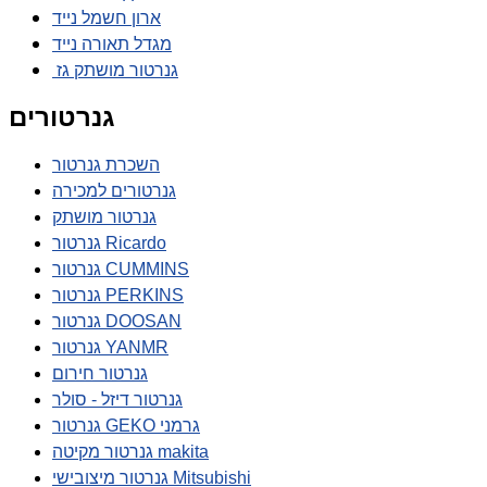
ארון חשמל נייד
מגדל תאורה נייד
גנרטור מושתק גז
גנרטורים
השכרת גנרטור
גנרטורים למכירה
גנרטור מושתק
גנרטור Ricardo
גנרטור CUMMINS
גנרטור PERKINS
גנרטור DOOSAN
גנרטור YANMR
גנרטור חירום
גנרטור דיזל - סולר
גנרטור GEKO גרמני
גנרטור מקיטה makita
גנרטור מיצובישי Mitsubishi