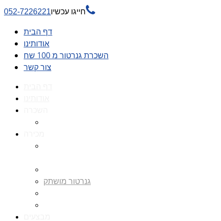

חייגו עכשיו
052-7226221
דף הבית
אודותינו
השכרת גנרטור מ 100 שח
צור קשר
דף הבית
אודותינו
השכרה
השכרת גנרטור מ 100 שח
מכירה
גנרטורים למכירה גנרטור
למכירה
חלקי חילוף לגנרטורים
גנרטור מושתק
גנרטור חירום
גנרטור דיזל -גנרטור סולר
מבצעים