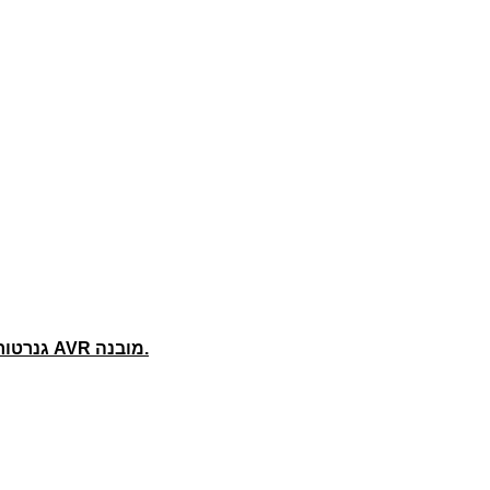
גנרטור תלת פאזי בעל חיישן הגנת שמן מובנה במנוע ובעל מיצב מתח AVR מובנה.