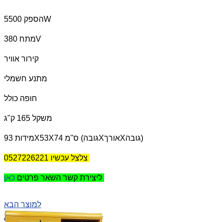
הספק 5500W
מתח 380V
קירור אוויר
מתנע חשמלי
חופה כולל
משקל 165 ק"ג
מידות 93X53X74 ס"מ (גובהXאורךXגובה)
צלצל עכשיו 0527226221
כאן
ליצירת קשר השאר פרטים
למוצר הבא