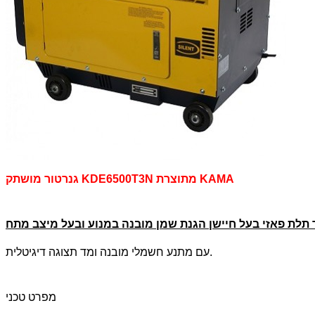
גנרטור מושתק KDE6500T3N מתוצרת KAMA
עם מתנע חשמלי מובנה ומד תצוגה דיגיטלית.
מפרט טכני