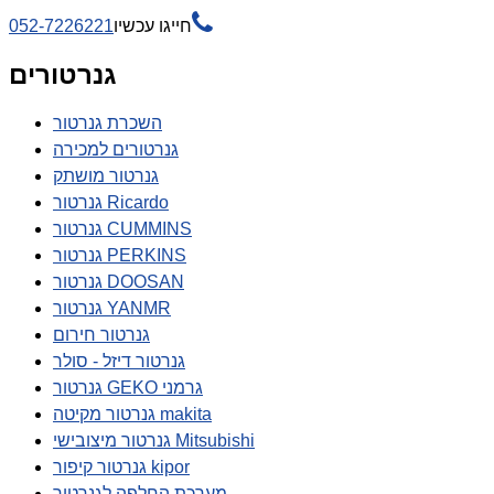

חייגו עכשיו
052-7226221
גנרטורים
השכרת גנרטור
גנרטורים למכירה
גנרטור מושתק
גנרטור Ricardo
גנרטור CUMMINS
גנרטור PERKINS
גנרטור DOOSAN
גנרטור YANMR
גנרטור חירום
גנרטור דיזל - סולר
גנרטור GEKO גרמני
גנרטור מקיטה makita
גנרטור מיצובישי Mitsubishi
גנרטור קיפור kipor
מערכת החלפה לגנרטור