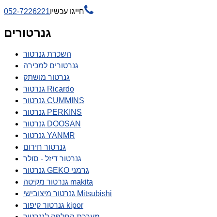

חייגו עכשיו
052-7226221
גנרטורים
השכרת גנרטור
גנרטורים למכירה
גנרטור מושתק
גנרטור Ricardo
גנרטור CUMMINS
גנרטור PERKINS
גנרטור DOOSAN
גנרטור YANMR
גנרטור חירום
גנרטור דיזל - סולר
גנרטור GEKO גרמני
גנרטור מקיטה makita
גנרטור מיצובישי Mitsubishi
גנרטור קיפור kipor
מערכת החלפה לגנרטור