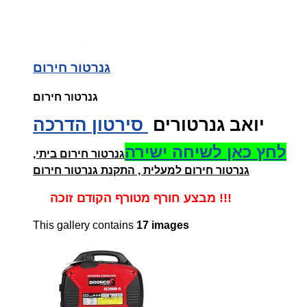
גנרטור חירום
גנרטור חירום
יואב גנרטורים
סירטון
הדרכה
לחץ כאן לשיחה ישירה
גנרטור חירום ביתי,
גנרטור חירום למעלית , התקנת גנרטור חירום
מבצע חורף מטורף הקודם זוכה !!!
This gallery contains
17 images