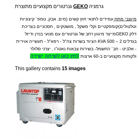
גרמניה
GEKO
גנרטורים מקצועיים מתוצרת
מיוצבי מתח
עמידים לתנאי חוץ קשים (מים, אבק, טמפ` קיצוניות
וטלטולים)
קומפקטיים וקלי משקל , מושטקים , חסכוניים בצריכת
דלק
GEKO
מייצר מיגוון רחב של גנרטורים עם מנועי בנזין ודיזל
בגדלים 2 – 500 KVA
הציוד בשרות צה"ל - רפא"ל - תעשייה אוירית
- אלביט - חב` החשמל- בשירות צבאות נאטו"ו , יצרני סלולר
לחץ כאן לשיחה ישירה
ולקוחות מקצועיים ב-60 ארצות
This gallery contains
15 images