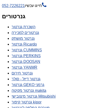

חייגו עכשיו
052-7226221
גנרטורים
השכרת גנרטור
גנרטורים למכירה
גנרטור מושתק
גנרטור Ricardo
גנרטור CUMMINS
גנרטור PERKINS
גנרטור DOOSAN
גנרטור YANMR
גנרטור חירום
גנרטור דיזל - סולר
גנרטור GEKO גרמני
גנרטור מקיטה makita
גנרטור מיצובישי Mitsubishi
גנרטור קיפור kipor
מערכת החלפה לגנרטור