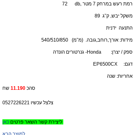
רמת רעש במרחק 7 מטר ,
db
72
משקל יבש, ק"ג 89
התנעה ידנית
מידות: אורך,רוחב,גובה. (מ"מ) 540/510/850
ספק / יצרן:
Honda
- גנרטורים הונדה
דגם:
EP6500CX
אחריות: שנה
סהכ
11.190
שח
צלצל עכשיו 0527226221
כאן
ליצירת קשר השאר פרטים
למוצר הבא