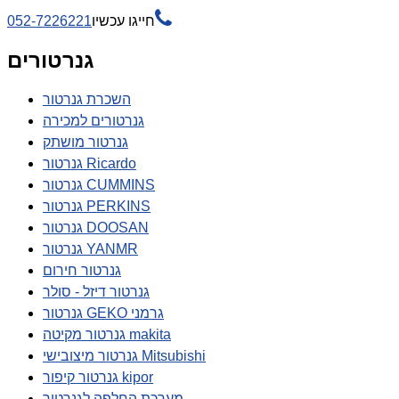

חייגו עכשיו
052-7226221
גנרטורים
השכרת גנרטור
גנרטורים למכירה
גנרטור מושתק
גנרטור Ricardo
גנרטור CUMMINS
גנרטור PERKINS
גנרטור DOOSAN
גנרטור YANMR
גנרטור חירום
גנרטור דיזל - סולר
גנרטור GEKO גרמני
גנרטור מקיטה makita
גנרטור מיצובישי Mitsubishi
גנרטור קיפור kipor
מערכת החלפה לגנרטור