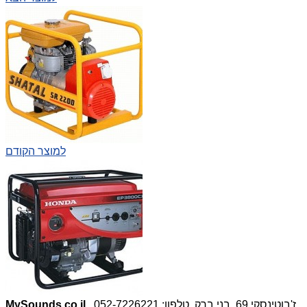
למוצר הקודם
, ז'בוטינסקי 69, בני ברק, טלפון: 052-7226221,
MySounds.co.il