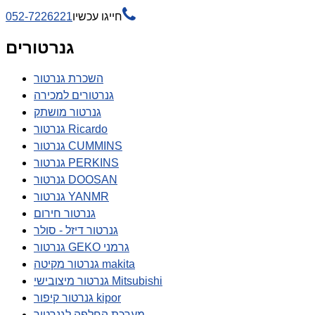

חייגו עכשיו
052-7226221
גנרטורים
השכרת גנרטור
גנרטורים למכירה
גנרטור מושתק
גנרטור Ricardo
גנרטור CUMMINS
גנרטור PERKINS
גנרטור DOOSAN
גנרטור YANMR
גנרטור חירום
גנרטור דיזל - סולר
גנרטור GEKO גרמני
גנרטור מקיטה makita
גנרטור מיצובישי Mitsubishi
גנרטור קיפור kipor
מערכת החלפה לגנרטור