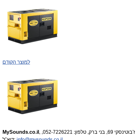
למוצר הקודם
, ז'בוטינסקי 69, בני ברק, טלפון: 052-7226221,
MySounds.co.il
info@mysounds.co.il
דוא"ל: