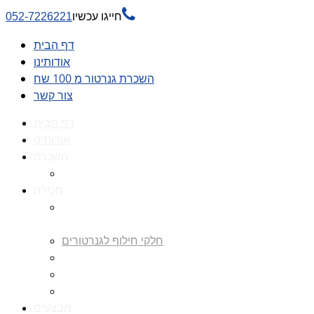

חייגו עכשיו
052-7226221
דף הבית
אודותינו
השכרת גנרטור מ 100 שח
צור קשר
דף הבית
אודותינו
השכרה
השכרת גנרטור מ 100 שח
מכירה
גנרטורים למכירה גנרטור
למכירה
חלקי חילוף לגנרטורים
גנרטור מושתק
גנרטור חירום
גנרטור דיזל -גנרטור סולר
מבצעים