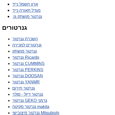
ארון חשמל נייד
מגדל תאורה נייד
גנרטור מושתק גז
גנרטורים
השכרת גנרטור
גנרטורים למכירה
גנרטור מושתק
גנרטור Ricardo
גנרטור CUMMINS
גנרטור PERKINS
גנרטור DOOSAN
גנרטור YANMR
גנרטור חירום
גנרטור דיזל - סולר
גנרטור GEKO גרמני
גנרטור מקיטה makita
גנרטור מיצובישי Mitsubishi