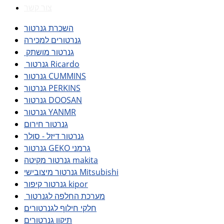
צור קשר
השכרת גנרטור
גנרטורים למכירה
גנרטור מושתק
גנרטור Ricardo
גנרטור CUMMINS
גנרטור PERKINS
גנרטור DOOSAN
גנרטור YANMR
גנרטור חירום
גנרטור דיזל - סולר
גנרטור GEKO גרמני
גנרטור מקיטה makita
גנרטור מיצובישי Mitsubishi
גנרטור קיפור kipor
מערכת החלפה לגנרטור
חלקי חילוף לגנרטורים
תיקון גנרטורים