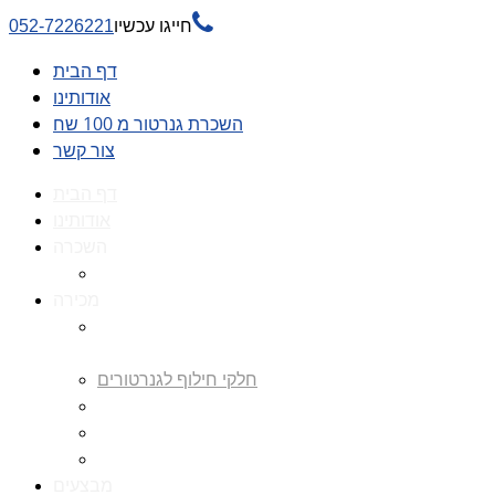

חייגו עכשיו
052-7226221
דף הבית
אודותינו
השכרת גנרטור מ 100 שח
צור קשר
דף הבית
אודותינו
השכרה
השכרת גנרטור מ 100 שח
מכירה
גנרטורים למכירה גנרטור
למכירה
חלקי חילוף לגנרטורים
גנרטור מושתק
גנרטור חירום
גנרטור דיזל -גנרטור סולר
מבצעים