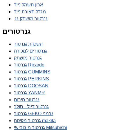
ארון חשמל נייד
מגדל תאורה נייד
גנרטור מושתק גז
גנרטורים
השכרת גנרטור
גנרטורים למכירה
גנרטור מושתק
גנרטור Ricardo
גנרטור CUMMINS
גנרטור PERKINS
גנרטור DOOSAN
גנרטור YANMR
גנרטור חירום
גנרטור דיזל - סולר
גנרטור GEKO גרמני
גנרטור מקיטה makita
גנרטור מיצובישי Mitsubishi