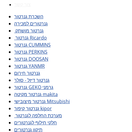
צור קשר
השכרת גנרטור
גנרטורים למכירה
גנרטור מושתק
גנרטור Ricardo
גנרטור CUMMINS
גנרטור PERKINS
גנרטור DOOSAN
גנרטור YANMR
גנרטור חירום
גנרטור דיזל - סולר
גנרטור GEKO גרמני
גנרטור מקיטה makita
גנרטור מיצובישי Mitsubishi
גנרטור קיפור kipor
מערכת החלפה לגנרטור
חלקי חילוף לגנרטורים
תיקון גנרטורים