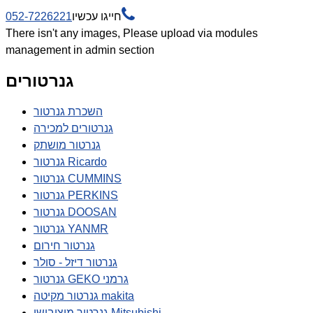

חייגו עכשיו
052-7226221
There isn't any images, Please upload via modules
management in admin section
גנרטורים
השכרת גנרטור
גנרטורים למכירה
גנרטור מושתק
גנרטור Ricardo
גנרטור CUMMINS
גנרטור PERKINS
גנרטור DOOSAN
גנרטור YANMR
גנרטור חירום
גנרטור דיזל - סולר
גנרטור GEKO גרמני
גנרטור מקיטה makita
גנרטור מיצובישי Mitsubishi