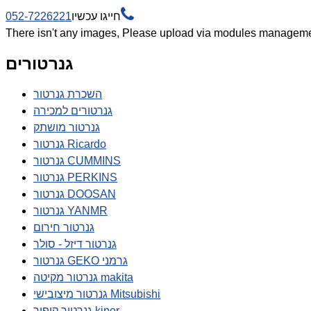

חייגו עכשיו
052-7226221
There isn't any images, Please upload via modules manageme
גנרטורים
השכרת גנרטור
גנרטורים למכירה
גנרטור מושתק
גנרטור Ricardo
גנרטור CUMMINS
גנרטור PERKINS
גנרטור DOOSAN
גנרטור YANMR
גנרטור חירום
גנרטור דיזל - סולר
גנרטור GEKO גרמני
גנרטור מקיטה makita
גנרטור מיצובישי Mitsubishi
גנרטור קיפור kipor