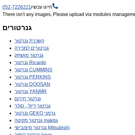

חייגו עכשיו
052-7226221
There isn't any images, Please upload via modules manageme
גנרטורים
השכרת גנרטור
גנרטורים למכירה
גנרטור מושתק
גנרטור Ricardo
גנרטור CUMMINS
גנרטור PERKINS
גנרטור DOOSAN
גנרטור YANMR
גנרטור חירום
גנרטור דיזל - סולר
גנרטור GEKO גרמני
גנרטור מקיטה makita
גנרטור מיצובישי Mitsubishi
גנרטור קיפור kipor