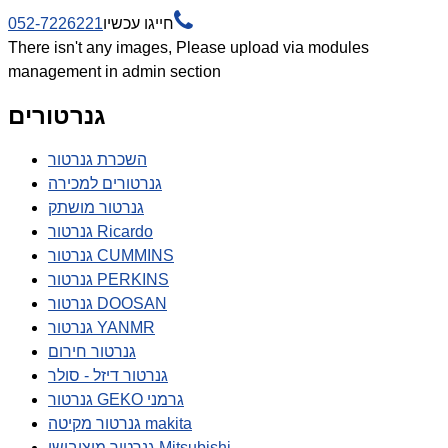

חייגו עכשיו
052-7226221
There isn't any images, Please upload via modules
management in admin section
גנרטורים
השכרת גנרטור
גנרטורים למכירה
גנרטור מושתק
גנרטור Ricardo
גנרטור CUMMINS
גנרטור PERKINS
גנרטור DOOSAN
גנרטור YANMR
גנרטור חירום
גנרטור דיזל - סולר
גנרטור GEKO גרמני
גנרטור מקיטה makita
גנרטור מיצובישי Mitsubishi